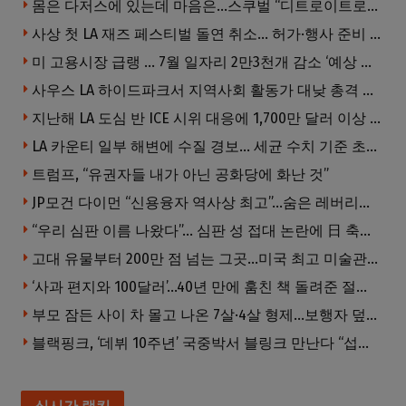
몸은 다저스에 있는데 마음은…스쿠벌 “디트로이트로 돌아가고파”
사상 첫 LA 재즈 페스티벌 돌연 취소… 허가·행사 준비 문제로 일정 변경
미 고용시장 급랭 … 7월 일자리 2만3천개 감소 ‘예상 밖 쇼크’
사우스 LA 하이드파크서 지역사회 활동가 대낮 총격 사망… 용의자 도주
지난해 LA 도심 반 ICE 시위 대응에 1,700만 달러 이상 지출… LAPD, 대규모 시위 대비 강화 필요
LA 카운티 일부 해변에 수질 경보… 세균 수치 기준 초과, 입수 자제 당부
트럼프, “유권자들 내가 아닌 공화당에 화난 것”
JP모건 다이먼 “신용융자 역사상 최고”…숨은 레버리지 경고
“우리 심판 이름 나왔다”… 심판 성 접대 논란에 日 축구계 발칵
고대 유물부터 200만 점 넘는 그곳…미국 최고 미술관은?
‘사과 편지와 100달러’…40년 만에 훔친 책 돌려준 절도범
부모 잠든 사이 차 몰고 나온 7살·4살 형제…보행자 덮쳐 중태
블랙핑크, ‘데뷔 10주년’ 국중박서 블링크 만난다 “섭섭함 안겨 미안”