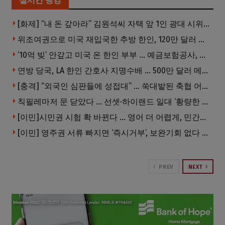
실시간 랭킹
[화제] “내 돈 갚아라” 김원석씨 자택 앞 1인 광대 시위 … 한인 투자사, “108만 달러 못받아”
위조여권으로 미국 재입국한 추방 한인, 120만 달러 은행 사기 행각
’10억 빚’ 안갚고 미국 온 한인 부부 … 예금보험공사, 미국서 소송
연방 당국, LA 한인 간호사 지명수배 … 500만 달러 메디캐어 사기, 선고 직전 한국 도주
[충격] “외국인 심판들에 성접대” … 쑥대밭된 축협 어디까지 추락하나
칙필레마저 문 닫았다 … 선셋·하이랜드 일대 ‘황량한 거리’로
[이민]시민권 시험 확 바뀐다 … 영어 더 어렵게, 민간시험 도입 추진
[이민] 영주권 서류 빠지면 ‘즉시거부’, 보완기회 없다 … 이민심사 8월부터 확 바뀐다
PREV
NEXT