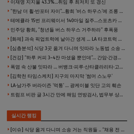
이재명 지지율 43.3%…취임 후 최저치 또 경신
“한남 더 휠·반포터 자이”…황희 ‘버스 하우스’에 조롱 쏟아져
테메큘라 15번 프리웨이서 140마일 질주…스포츠카 압수
민주당 황희, “청년들 버스 하우스 거주하라” 후폭풍
[화제] 과속 픽업트럭에 날아간 생계 … LA 타코트럭 일가족 3명 부상
[심층분석] 식당 3곳 옮겨 다니며 잇따라 노동법 소송 … 피소된 곳 모두 LA·OC 한인 식당들
[건강] “하루 커피 3~4잔 마셨을 뿐인데”… 간암·간경변 위험 뚝
폭염 속 산불 잇따라 … 버뱅크·피루·산타클라리타·고먼 잇단 산불
[김학천 타임스케치] 지구의 마지막 ‘썸머 스노우’
LA·남가주 버라이즌 ‘먹통’ … 광케이블 잇단 고의 훼손
트럼프 비판 글 3시간 만에 해임 연방검사, 법무부 상대 소송
실시간 랭킹
[이슈] 식당 옮겨 다니며 소송 거는 직원들 .. “채용 전 반드시 확인해야”