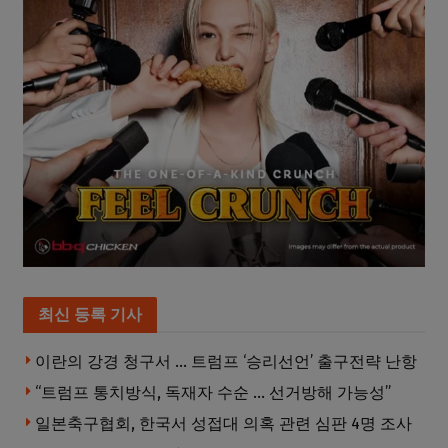
최신 등록 기사
이란의 강경 청구서 … 트럼프 ‘승리선언’ 출구전략 난항
“트럼프 통치방식, 독재자 수순 … 선거방해 가능성”
일본축구협회, 한국서 성접대 의혹 관련 심판 4명 조사