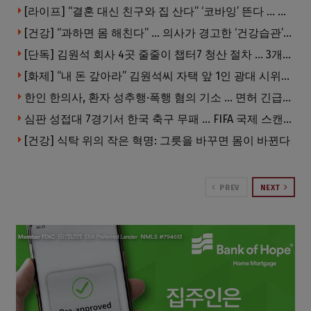
[라이프] “결혼 대신 친구와 집 산다” ‘코바잉’ 뜬다 … 내 집 마련 공식 바뀌었다
[건강] “과하면 몸 해친다” … 의사가 경고한 ‘건강습관’ 5가지
[단독] 김원석 회사 4곳 줄줄이 챕터7 청산 절차 … 3개 법인 같은 날 동시 파산 신청
[화제] “내 돈 갚아라” 김원석씨 자택 앞 1인 광대 시위 … 한인 투자사, “108만 달러 못받아”
한인 한의사, 환자 성추행·폭행 혐의 기소 … 면허 긴급정지
심판 성접대 7경기서 한국 축구 무패 … FIFA 국제 스캔들 번지나
[건강] 식탁 위의 작은 혁명: 그릇을 바꾸면 몸이 바뀐다
PREV
NEXT