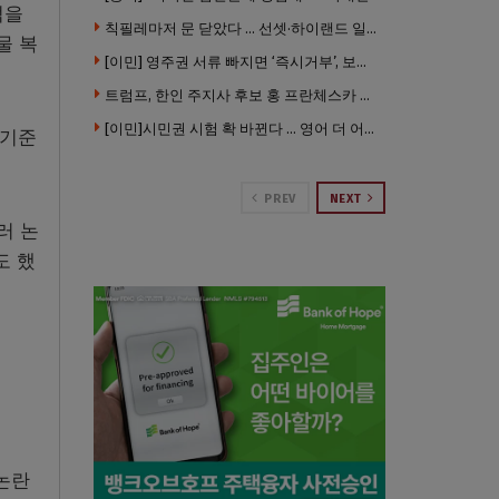
턱을
칙필레마저 문 닫았다 … 선셋·하이랜드 일대 ‘황량한 거리’로
물 복
[이민] 영주권 서류 빠지면 ‘즉시거부’, 보완기회 없다 … 이민심사 8월부터 확 바뀐다
트럼프, 한인 주지사 후보 홍 프란체스카 정조준 … “미치광이다”
[이민]시민권 시험 확 바뀐다 … 영어 더 어렵게, 민간시험 도입 추진
 기준
PREV
NEXT
러 논
도 했
논란