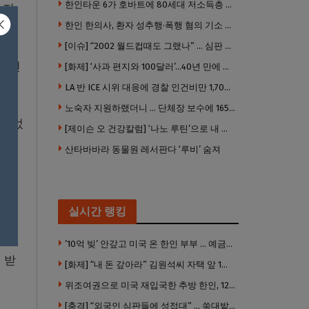
한인타운 6가 호바트에 80세대 저소득층 아파트 준공
 지
한인 한의사, 환자 성추행·폭행 혐의 기소 … 면허 긴급정지
[이슈] “2002 월드컵때도 그랬나” … 심판 성접대 의혹 해외로 일파만파, 4강 신화까지 불똥
인 전
[화제] ‘사과 편지와 100달러’…40년 만에 훔친 책 돌려준 절도범
LA 반 ICE 시위 대응에 경찰 인건비만 1,700만 달러 썼다.
노숙자 지원하랬더니 … 단체장 보수에 165만 달러 ‘펑펑’
이끌었
[제이슨 오 건강칼럼] ‘나노 루틴’으로 내 몸 기적 만들기
산타바바라 동물원 레서판다 ‘루비’ 숨져
실시간 랭킹
’10억 빚’ 안갚고 미국 온 한인 부부 … 예금보험공사, 미국서 소송
 받
[화제] “내 돈 갚아라” 김원석씨 자택 앞 1인 광대 시위 … 한인 투자사, “108만 달러 못받아”
위조여권으로 미국 재입국한 추방 한인, 120만 달러 은행 사기 행각
[충격] “외국인 심판들에 성접대” … 쑥대밭된 축협 어디까지 추락하나