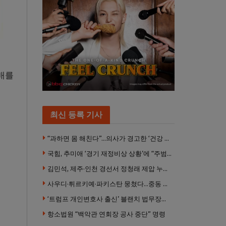
배를
최신 등록 기사
“과하면 몸 해친다”…의사가 경고한 ‘건강 습관’ 5가지
국힘, 추미애 ‘경기 재정비상 상황’에 “주범은 이재명 전 지사”
김민석, 제주·인천 경선서 정청래 제압 누적 1위 탈환
사우디·튀르키예·파키스탄 뭉쳤다…중동 새 안보축 부상하나
‘트럼프 개인변호사 출신’ 블랜치 법무장관 인준…상원 50대49 가결
항소법원 “백악관 연회장 공사 중단” 명령