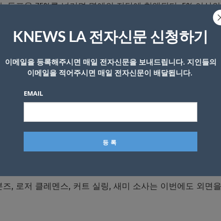
. 득표율 75%를 넘기면 명예의 전당에 헌액된다. 5% 이상의
이 지나면 후보에서 탈락한다.
KNEWS LA 전자신문 신청하기
한 오티스는 2003년부터 보스턴 레드삭스에서 뛰며 본격적
이메일을 등록해주시면 매일 전자신문을 보내드립니다. 지인들의
이메일을 적어주시면 매일 전자신문이 배달됩니다.
우승을 견인했고, 2007년, 2013년에도 보스턴을 우승으로 
EMAIL
올스타에 선정됐고 7차례 실버슬러거를 수상했다.
1768타점의 성적을 남겼다.
후보가 나섰지만, 오티스를 제외한 29명은 모두 쓴맛을 봤다.
즈, 로저 클레멘스, 커트 실링, 새미 소사는 이번에도 외면을