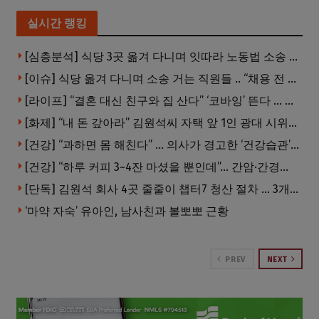
실시간 랭킹
[심층분석] 식당 3곳 옮겨 다니며 잇따라 노동법 소송 … 피소된 곳 모두 LA·OC 한인 식당들
[이슈] 식당 옮겨 다니며 소송 거는 직원들 .. “채용 전 반드시 확인해야”
[라이프] “결혼 대신 친구와 집 산다” ‘코바잉’ 뜬다 … 내 집 마련 공식 바뀌었다
[화제] “내 돈 갚아라” 김원석씨 자택 앞 1인 광대 시위 … 한인 투자사, “108만 달러 못받아”
[건강] “과하면 몸 해친다” … 의사가 경고한 ‘건강습관’ 5가지
[건강] “하루 커피 3~4잔 마셨을 뿐인데”… 간암·간경변 위험 뚝
[단독] 김원석 회사 4곳 줄줄이 챕터7 청산 절차 … 3개 법인 같은 날 동시 파산 신청
‘마약 자숙’ 유아인, 남사친과 볼뽀뽀 근황
PREV
NEXT