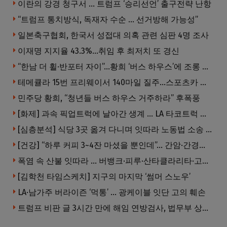
이란의 강경 청구서 … 트럼프 ‘승리선언’ 출구전략 난항
“트럼프 통치방식, 독재자 수순 … 선거방해 가능성”
일본축구협회, 한국서 성접대 의혹 관련 심판 4명 조사
이재명 지지율 43.3%…취임 후 최저치 또 경신
“한남 더 휠·반포터 자이”…황희 ‘버스 하우스’에 조롱 쏟아져
테메큘라 15번 프리웨이서 140마일 질주…스포츠카 압수
민주당 황희, “청년들 버스 하우스 거주하라” 후폭풍
[화제] 과속 픽업트럭에 날아간 생계 … LA 타코트럭 일가족 3명 부상
[심층분석] 식당 3곳 옮겨 다니며 잇따라 노동법 소송 … 피소된 곳 모두 LA·OC 한인 식당들
[건강] “하루 커피 3~4잔 마셨을 뿐인데”… 간암·간경변 위험 뚝
폭염 속 산불 잇따라 … 버뱅크·피루·산타클라리타·고먼 잇단 산불
[김학천 타임스케치] 지구의 마지막 ‘썸머 스노우’
LA·남가주 버라이즌 ‘먹통’ … 광케이블 잇단 고의 훼손
트럼프 비판 글 3시간 만에 해임 연방검사, 법무부 상대 소송