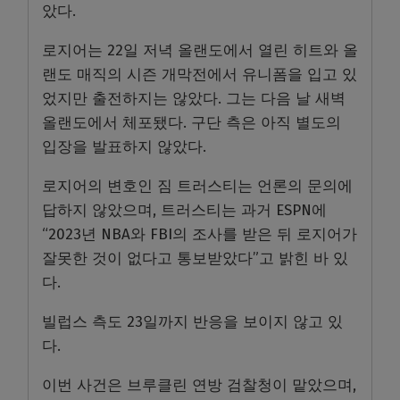
았다
.
로지어는
22
일 저녁 올랜도에서 열린 히트와 올
랜도 매직의 시즌 개막전에서 유니폼을 입고 있
었지만 출전하지는 않았다
.
그는 다음 날 새벽
올랜도에서 체포됐다
.
구단 측은 아직 별도의
입장을 발표하지 않았다
.
로지어의 변호인 짐 트러스티는 언론의 문의에
답하지 않았으며
,
트러스티는 과거
ESPN
에
“2023
년
NBA
와
FBI
의 조사를 받은 뒤 로지어가
잘못한 것이 없다고 통보받았다
”
고 밝힌 바 있
다
.
빌럽스 측도
23
일까지 반응을 보이지 않고 있
다
.
이번 사건은 브루클린 연방 검찰청이 맡았으며
,