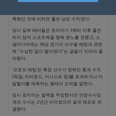
리바운드
, 2
어시스트를 기록했지만
,
평소 경기
당 평균 성적인 평균
35.5
분 출전
21.1
득점을 기
록했던 것에 비하면 훨씬 낮은 수치였다
.
당시 일부 베터들은 로지어가
1
쿼터 이후 출전
하지 않자 스포츠북을 향해 분노를 표했고
,
소
셜미디어에는 해당 경기의 선수별 베팅과 관련
해
“
수상한 일이 벌어졌다
”
는 글들이 잇따라 올
라왔다
.
‘
프로프 베팅
’
은 특정 선수가 정해진 통계 수치
(
득점
,
리바운드
,
어시스트 등
)
를 초과하거나 미
달할지를 예측하는 형태의 도박을 말한다
.
당시 로지어는 결백을 주장했지만 연방수사당
국의 수사는
2
년간 이어졌으며 결국 체포로 귀
결됐다
.