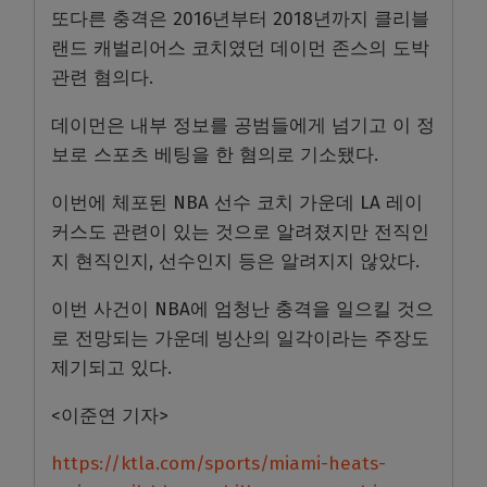
또다른 충격은
2016
년부터
2018
년까지 클리블
랜드 캐벌리어스 코치였던 데이먼 존스의 도박
관련 혐의다
.
데이먼은 내부 정보를 공범들에게 넘기고 이 정
보로 스포츠 베팅을 한 혐의로 기소됐다
.
이번에 체포된
NBA
선수 코치 가운데
LA
레이
커스도 관련이 있는 것으로 알려졌지만 전직인
지 현직인지
,
선수인지 등은 알려지지 않았다
.
이번 사건이
NBA
에 엄청난 충격을 일으킬 것으
로 전망되는 가운데 빙산의 일각이라는 주장도
제기되고 있다
.
<
이준연 기자
>
https://ktla.com/sports/miami-heats-