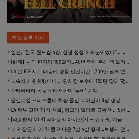
최신 등록 기사
일본, “한국 월드컵 4강, 심판 성접대 덕분이었나” … 의혹눈덩이
[화제] ‘사과 편지와 100달러’…40년 만에 훔친 책 돌려준 절도범
LA 반 ICE 시위 대응에 경찰 인건비만 1,700만 달러 썼다.
노숙자 지원하랬더니 … 단체장 보수에 165만 달러 ‘펑펑’
산타바바라 동물원 레서판다 ‘루비’ 숨져
글렌데일 프리스쿨에 차량 돌진 … 어린이 8명 경상
LA 북부 고먼 ‘리지 산불’, 헝그리 밸리로 급확산 … 5번 Fwy 양방향 전면 폐쇄
[석승환의 MLB] 덕아웃의 아시안(2) — 쥬우크, 지금 괜찮아요?
부모 잠든 사이 차 몰고 나온 7살·4살 형제…보행자 덮쳐 중태
몸은 다저스에 있는데 마음은…스쿠벌 “디트로이트로 돌아가고파”