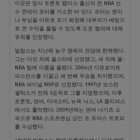
이곳은 앞서 토론토 랩터스 출신의 전
NBA
선
수 존테이 포터를 기소한 바 있다
.
포터는 병이
나 부상을 이유로 조기 퇴장해 내부자가 베팅으
로 큰 수익을 올릴 수 있도록 도운 혐의에 대해
유죄를 인정했다
.
빌럽스는 지난해 농구 명예의 전당에 헌액됐다
.
그는 다섯 차례 올스타에 선정됐고
,
세 차례 올
-
NBA
팀에 이름을 올렸다
. 2004
년 디트로이트
피스턴스를 이끌고 세 번째 우승을 차지했으며
,
NBA
파이널
MVP
로 선정됐다
. 1997
년 보스턴
셀틱스가 전체
3
순위로 그를 지명했으며
,
이후
토론토
,
덴버
,
미네소타
,
뉴욕 닉스
, LA
클리퍼스
에서도 활약했다
. 2009
년에는 덴버 너기츠 소
속으로
NBA
스포츠맨십 상인 조 듀마스 트로피
를 수상했다
.