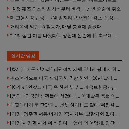
LA 첫 재즈 페스티벌 시작부터 삐걱 … 공연 줄줄이 취소
미 고용시장 급랭 … 7월 일자리 2만3천개 감소 ‘예상 밖 쇼크’
거리폭력 막던 LA 활동가, 대낮 총격에 숨졌다
“우리 심판 이름 나왔다”… 성접대 논란에 日 축구계 발칵
실시간 랭킹
[화제] “내 돈 갚아라” 김원석씨 자택 앞 1인 광대 시위 … 한인 투자사, “108만 달러 못받아”
위조여권으로 미국 재입국한 추방 한인, 120만 달러 은행 사기 행각
’10억 빚’ 안갚고 미국 온 한인 부부 … 예금보험공사, 미국서 소송
[충격] “외국인 심판들에 성접대” … 쑥대밭된 축협 어디까지 추락하나
칙필레마저 문 닫았다 … 선셋·하이랜드 일대 ‘황량한 거리’로
[이민] 영주권 서류 빠지면 ‘즉시거부’, 보완기회 없다 … 이민심사 8월부터 확 바뀐다
[이민]시민권 시험 확 바뀐다 … 영어 더 어렵게, 민간시험 도입 추진