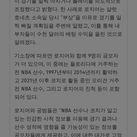
이 경기를 일찍 마치거나 플레이를 의도적으로
조정했다고 밝혔다
.
한 사례로 로지어는 샬럿
호네츠 소속일 당시
“
부상
”
을 이유로 경기를 일
찍 빠질 계획임을 주변에 알렸고
,
이를 통해 내
부자들이 수천 달러의 베팅 수익을 올린 것으로
알려졌다
.
기소장에 따르면 로지어와 함께
9
명의 공모자
가 더 있으며
,
이 중에는 플로리다에 거주하는
전
NBA
선수
, 1997
년부터
2014
년까지 활약하
고
2021
년 이후 코치로 활동 중인 오리건 거주
전
NBA
선수
,
그리고 로지어의 친척 등이 포함
되어 있다
.
로지어와 공범들은
“NBA
선수나 코치가 알고
있는 민감한 사적 정보를 이용해 경기 결과나
선수 성적에 영향을 줄 가능성이 있는 정보를
공모자들에게 제공하고
,
이에 대한 대가로 고정