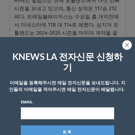
49
세인 빌럽스는 현재 포틀랜드에서 다섯 번째
시즌을 보내고 있으며
,
통산 성적은
117
승
212
패다
.
트레일블레이저스는 수요일 홈 개막전에
서 미네소타에
118
대
114
로 패했다
.
심지어 포
틀랜드는
2024-2025
시즌을 마치며 계약을 끝
낸 빌럽스 감독에게 지난
4
월 연장계약을 맺어
준 바 있어 구단측의 충격은 더 크다
.
KNEWS LA 전자신문 신청하
문제가 된 로지어의 경기는
2023
년
3
월
23
일
,
기
샬럿 호네츠와 뉴올리언스 펠리컨스의 맞대결
이었다
.
로지어는 그 경기에서
9
분
36
초를 소화
이메일을 등록해주시면 매일 전자신문을 보내드립니다. 지
한 뒤 발 부상을 이유로 더 이상 출전하지 않았
인들의 이메일을 적어주시면 매일 전자신문이 배달됩니다.
고
,
이후 시즌이 끝날 때까지 복귀하지 않았다
.
EMAIL
샬럿은 당시 플레이오프 진출이 어려운 상황이
었기 때문에 시즌 종료를 앞두고 로지어를 쉬게
한 것이 크게 이례적이지는 않았다
.
그날 경기에서 로지어는 첫 쿼터 동안
5
득점
, 4