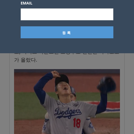
으로 등판한 트레이 예새비지를 상대로 솔로포
EMAIL
를 때리며 마지막까지 추격의 불씨를 살렸다.
그리고 9회초 1사엔 미겔 로하스가 극적인 동점
솔로포를 날리며 기어이 경기의 균형을 맞췄다.
토론토는 9회말 1사 1, 2루 끝내기 찬스를 잡았
고, 다저스 마운드엔 소방수로 변신한 야마모토
가 올랐다.