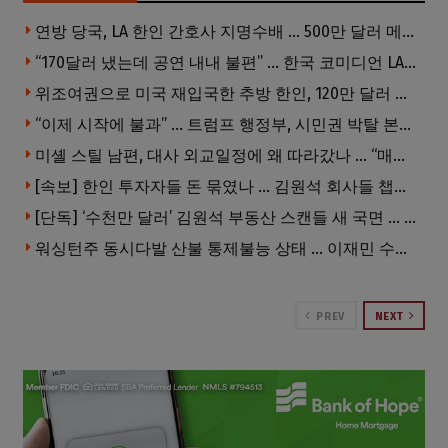
연방 당국, LA 한인 간호사 지명수배 … 500만 달러 메디캐어 사기, 선고 직전 한국 도주
“170달러 냈는데 공연 내내 불편” … 한국 코미디언 LA공연, 음향 불량에 외모 비하 개그 논란
위조여권으로 미국 재입국한 추방 한인, 120만 달러 은행 사기 행각
“이제 시작에 불과” … 트럼프 행정부, 시민권 박탈 본격화
미셸 스틸 남편, 대사 외교일정에 왜 따라갔나 … “매우 이례적”
[속보] 한인 투자자들 돈 묶였나 … 김원석 회사들 챕터7 강제파산·자진파산 잇따라 신청
[단독] ‘수천만 달러’ 김원석 부동산 스캔들 새 국면 … 한인 투자자들 소송 잇따라 ‘디폴트’ 절차
워싱턴주 동시다발 산불 통제불능 상태 … 이재민 수십만명
PREV
NEXT