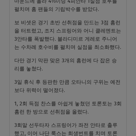
마운드에 올라 4⅓이닝 4피안타 1실점 호투를
펼치며 홈 팬들의 기립박수를 받았다.
보 비셋은 경기 초반 선취점을 만드는 3점 홈런
을 터트렸고, 조지 스프링어와 어니 클레멘트는
3안타를 폭발했다. 블라디미르 게레로 주니어
는 수차례 호수비를 펼치며 실점을 최소화했다.
다만 경기 막판 맞은 3개의 홈런에 다 잡은 승
리를 놓쳤다.
3일 휴식 후 등판한 만큼 오타니의 구위는 예전
보다 위력이 떨어졌다.
1, 2회 득점 찬스를 아쉽게 놓쳤던 토론토는 3회
홈런 한 방으로 선취점을 올렸다.
3회말 선두타자 스프링어가 좌전 안타로 출루
했고, 이어 나단 룩스는 희생번트를 치며 토론