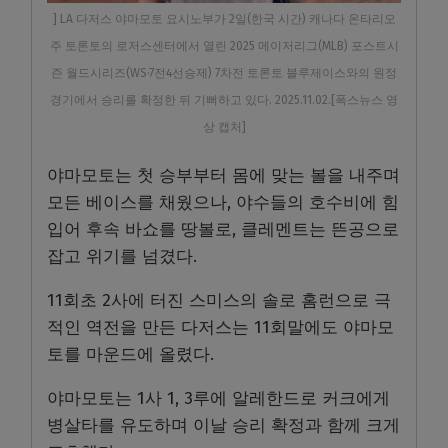
] LA 다저스 야마모토 요시노부가 2일(한국 시간) 캐나다 온타리오
주 토론토의 로저스센터에서 열린 2025 메이저리그(MLB) 포스트시
즌 월드시리즈(WS·7전4선승제) 7차전 토론토 블루제이스와의 원정
경기에서 승리를 확정한 뒤 기뻐하고 있다. 2025.11.02.[폭스뉴스 영
상 캡처]
야마모토는 첫 승부부터 몸에 맞는 볼을 내주며
모든 베이스를 채웠으나, 야수들의 호수비에 힘
입어 후속 바쇼를 땅볼로, 클레멘트는 뜬공으로
잡고 위기를 넘겼다.
11회초 2사에 터진 스미스의 솔로 홈런으로 극
적인 역전을 만든 다저스는 11회말에도 야마모
토를 마운드에 올렸다.
야마모토는 1사 1, 3루에 알레한드로 커크에게
병살타를 유도하며 이날 승리 확정과 함께 크게