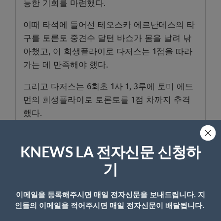
능한 기회를 마련했다.
이때 타석에 들어선 테오스카 에르난데스의 타
구를 토론토 중견수 달턴 바쇼가 몸을 날려 낚
아챘고, 이 희생플라이로 다저스는 1점을 따라
가는 데 만족해야 했다.
그리고 다저스는 6회초 1사 1, 3루에 토미 에드
먼의 희생플라이로 토론토를 1점 차까지 추격
했다.
하지만 토론토는 곧바로 이어진 6회말 선두타
자 클레멘트가 안타를 치고 나간 뒤 도루까지
KNEWS LA 전자신문 신청하
성공하며 무사 2루 밥상을 차렸고, 후속 안드레
기
스 히메네스의 적시타로 다시 4-2로 점수 차를
벌렸다.
이메일을 등록해주시면 매일 전자신문을 보내드립니다. 지
인들의 이메일을 적어주시면 매일 전자신문이 배달됩니다.
위기에 몰린 다저스는 8회초 1사에 먼시가 불펜