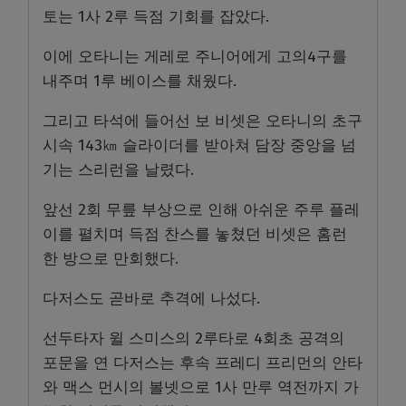
토는 1사 2루 득점 기회를 잡았다.
이에 오타니는 게레로 주니어에게 고의4구를
내주며 1루 베이스를 채웠다.
그리고 타석에 들어선 보 비셋은 오타니의 초구
시속 143㎞ 슬라이더를 받아쳐 담장 중앙을 넘
기는 스리런을 날렸다.
앞선 2회 무릎 부상으로 인해 아쉬운 주루 플레
이를 펼치며 득점 찬스를 놓쳤던 비셋은 홈런
한 방으로 만회했다.
다저스도 곧바로 추격에 나섰다.
선두타자 윌 스미스의 2루타로 4회초 공격의
포문을 연 다저스는 후속 프레디 프리먼의 안타
와 맥스 먼시의 볼넷으로 1사 만루 역전까지 가