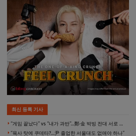
최신 등록 기사
“게임 끝났다” vs “내가 과반”…鄭·金 박빙 전대 서로 우위 주장
“육사 탓에 쿠데타?…尹 졸업한 서울대도 없애야 하나”