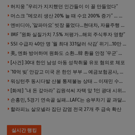
허지웅 “우리가 지지했던 인간들이 이 꼴 만들었다”
머스크 “메모리 생산 20% 늘 때 수요 200% 증가” … 반도체 매출 1조달러 눈 앞
엔비디아, ‘알파마요’ 빗장 풀었다…현대차, 자율주행 속도내나
IMF “원화 실질가치 7.5% 저평가…해외 주식투자 영향”
SSI 수급자 40만 명 ‘월 최대 331달러 삭감’ 위기…10만 명은 수급자격 상실
美, 엔화 방어하며 원화도 소환…韓 환율 안정 ‘우군’ 되나
[사건] 30대 한인 남성 아동 성착취물 유포 혐의로 체포
’10억 빚’ 안갚고 미국 온 한인 부부 … 예금보험공사, 미국서 소송
워싱턴주 동시다발 산불 통제불능 상태 … 이재민 수십만명
[화제] “내 돈 갚아라” 김원석씨 자택 앞 1인 광대 시위 … 한인 투자사, “108만 달러 못받아”
손흥민, 5경기 연속골 실패…LAFC는 승부차기 끝 과달라하라 격파
할라피뇨 살모넬라 집단 감염 전국 27개 주 급속 확산
실시간 랭킹