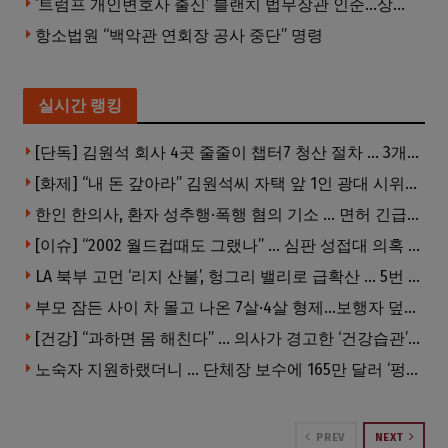
‘트럼프 개인변호사 출신’ 블랜치 법무장관 인준…상원 50대49 가결
항소법원 “백악관 연회장 공사 중단” 명령
실시간 랭킹
[단독] 김원석 회사 4곳 줄줄이 챕터7 청산 절차 … 3개 법인 같은 날 동시 파산 신청
[화제] “내 돈 갚아라” 김원석씨 자택 앞 1인 광대 시위 … 한인 투자사, “108만 달러 못받아”
한인 한의사, 환자 성추행·폭행 혐의 기소 … 면허 긴급정지
[이슈] “2002 월드컵때도 그랬나” … 심판 성접대 의혹 해외로 일파만파, 4강 신화까지 불똥
LA 북부 고먼 ‘리지 산불’, 헝그리 밸리로 급확산 … 5번 Fwy 양방향 전면 폐쇄
부모 잠든 사이 차 몰고 나온 7살·4살 형제…보행자 덮쳐 중태
[건강] “과하면 몸 해친다” … 의사가 경고한 ‘건강습관’ 5가지
노숙자 지원하랬더니 … 단체장 보수에 165만 달러 ‘펑펑’
PREV
NEXT