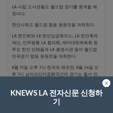
LA 시립 도서관들도 월드컵 경기를 중계할 예
정이다.
한인사회도 월드컵 합동 응원전을 개최한다.
LA 한인회와 LA 한인상공회의소, LA 한인축제
재단, 민주평통 LA 협의회, 재미대한체육회 등
주요 한인 단체들과 LA 총영사관 등이 월드컵
한국경기 합동 응원전을 개최한다.
6월 11일 오후 7시 한국과 체코전, 6월 24일 오
후 7시 남아프리카공화국간의 경기는 윌셔 잔
디광장, 6월 18일 오후 6시 맥시코와의 경기는
시니어센터 옆 도로에서 합동 응원전이 펼쳐질
KNEWS LA 전자신문 신청하
예정이다.
기
<이준연 기자>