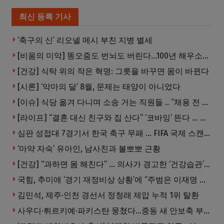
최신 등록 기사
‘축구의 신’ 리오넬 메시 부친 지병 별세
[비움의 미악] 똥오줌도 번뇌도 버린다…100년 해우소의 철학
[건강] 식탁 위의 작은 혁명: 그릇을 바꾸면 몸이 바뀐다
[시론] ‘악마의 달’ 8월, 문제는 태양이 아니었다
[이슈] 식당 옮겨 다니며 소송 거는 직원들 .. “채용 전 반드시 확인해야”
[라이프] “결혼 대신 친구와 집 산다” ‘코바잉’ 뜬다 … 내 집 마련 공식 바뀌었다
심판 성접대 7경기서 한국 축구 무패 … FIFA 국제 스캔들 번지나
‘마약 자숙’ 유아인, 남사친과 볼뽀뽀 근황
[건강] “과하면 몸 해친다” … 의사가 경고한 ‘건강습관’ 5가지
국힘, 추미애 ‘경기 재정비상 상황’에 “주범은 이재명 전 지사”
김민석, 제주·인천 경선서 정청래 제압 누적 1위 탈환
사우디·튀르키예·파키스탄 뭉쳤다…중동 새 안보축 부상하나