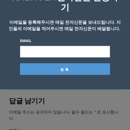
누볐던 에릭 라우어는 이날 다저스 선발로 나서
기
4⅔이닝 5피안타(1홈런) 2실점을 기록, 5회를 채
우지 못하며 승리투수가 되지 못했다.
이메일을 등록해주시면 매일 전자신문을 보내드립니다. 지
인들의 이메일을 적어주시면 매일 전자신문이 배달됩니다.
ⓒ
KNEWS LA
편집부
(knewsla.com)
EMAIL
- Copyright © KNEWSLA.COM, 무단 전재 및 재배포 금지
답글 남기기
*
이메일 주소는 공개되지 않습니다.
필수 필드는
로 표시됩니
다