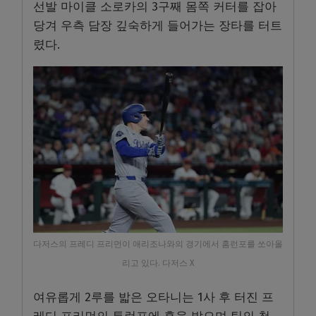
선발 마이클 소로카의 3구째 몸쪽 커터를 잡아
당겨 우측 담장 깊숙하게 들어가는 장타를 터트
렸다.
다저스의 프레디 프리먼이 애리조나와의 경기에서 홈런포를 쏘아올
리고 있다. 다저스 X
여유롭게 2루를 밟은 오타니는 1사 후 터진 프