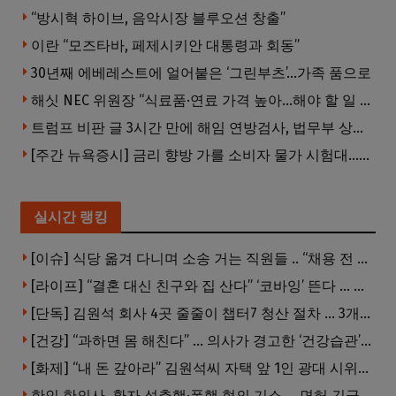
“방시혁 하이브, 음악시장 블루오션 창출”
이란 “모즈타바, 페제시키안 대통령과 회동”
30년째 에베레스트에 얼어붙은 ‘그린부츠’…가족 품으로
해싯 NEC 위원장 “식료품·연료 가격 높아…해야 할 일 많다”
트럼프 비판 글 3시간 만에 해임 연방검사, 법무부 상대 소송
[주간 뉴욕증시] 금리 향방 가를 소비자 물가 시험대…AI 랠리도 주목
실시간 랭킹
[이슈] 식당 옮겨 다니며 소송 거는 직원들 .. “채용 전 반드시 확인해야”
[라이프] “결혼 대신 친구와 집 산다” ‘코바잉’ 뜬다 … 내 집 마련 공식 바뀌었다
[단독] 김원석 회사 4곳 줄줄이 챕터7 청산 절차 … 3개 법인 같은 날 동시 파산 신청
[건강] “과하면 몸 해친다” … 의사가 경고한 ‘건강습관’ 5가지
[화제] “내 돈 갚아라” 김원석씨 자택 앞 1인 광대 시위 … 한인 투자사, “108만 달러 못받아”
한인 한의사, 환자 성추행·폭행 혐의 기소 … 면허 긴급정지