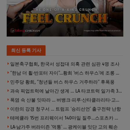
최신 등록 기사
일본축구협회, 한국서 성접대 의혹 관련 심판 4명 조사
“한남 더 휠·반포터 자이”…황희 ‘버스 하우스’에 조롱 쏟아져
민주당 황희, “청년들 버스 하우스 거주하라” 후폭풍
과속 픽업트럭에 날아간 생계 … LA 타코트럭 일가족 3명 부상
폭염 속 산불 잇따라 … 버뱅크·피루·산타클라리타·고먼 잇단 산불
이란의 강경 청구서 … 트럼프 ‘승리선언’ 출구전략 난항
테메큘라 15번 프리웨이서 140마일 질주…스포츠카 압수
LA·남가주 버라이즌 ‘먹통’ … 광케이블 잇단 고의 훼손