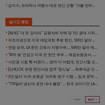
김지수, 프라하서 여행사 대표 변신 근황 “가볼 만하니…”
실시간 랭킹
[화제] “내 돈 갚아라” 김원석씨 자택 앞 1인 광대 시위 … 한인 투자사, “108만 달러 못받아”
위조여권으로 미국 재입국한 추방 한인, 120만 달러 은행 사기 행각
연방 당국, LA 한인 간호사 지명수배 … 500만 달러 메디캐어 사기, 선고 직전 한국 도주
’10억 빚’ 안갚고 미국 온 한인 부부 … 예금보험공사, 미국서 소송
시민권 시험 확 바뀐다 … 영어 더 어렵게, 민간시험 도입 추진
[단독] OC 유명 한인식당 업주 ‘망신살’ … 육류대금 안 갚자 식당서 공개추심
2만 달러 ‘비자 보증금’ 의무화 영구 시행 … 입국 문턱 더 높아진다.
“170달러 냈는데 공연 내내 불편” … 한국 코미디언 LA공연, 음향 불량에 외모 비하 개그 논란
PREV
NEXT