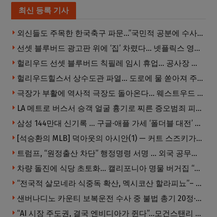
최신 등록 기사
외신들도 주목한 한국축구 파문…”국민적 공분에 수사 재개”
선셋 블루버드 광고판 위에 ‘집’ 차렸다… 넷플릭스 영화 홍보 이색 퍼포먼스
헐리우드 선셋 블루버드 칙필레 임시 휴업… 공사장 담장은 낙서로 뒤덮여
헐리우드힐스서 상수도관 파열… 도로에 물 쏟아져 주민 약 100명 피해
극장가 부활에 역사적 극장도 돌아온다… 웨스트우드 ‘브루인 극장’ 10월 재개장 추진
LA 메트로 버스서 승객 얼굴 흉기로 찌른 증오범죄 피고인, 종신형에 징역 7년 추가 선고
삼성 144만대 신기록 … 구글·애플 가세 ‘폴더블 대전’ 열린다
[석승환의 MLB] 덕아웃의 아시안(1) — 커트 스즈키가 우리에게 묻는 것
트럼프, “원정출산 차단” 행정명령 서명 … 외국 공무원 자녀도 시민권 안준다
차량 돌진에 식당 초토화… 캘리포니아 명물 버거집 “다시 일어설 수 있도록 도와주세요”
“전국적 살모네라 식중독 확산, 멕시코산 할라피뇨”– CDC
샌버나디노 카운티 보복운전 수사 중 불법 총기 20정·탄약 2만 발 압수
“AI 시장 주도권, 결국 엔비디아가 쥔다”…모건스탠리 장담