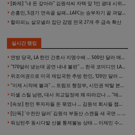
[화제] “내 돈 갚아라” 김원석씨 자택 앞 1인 광대 시위 … 한인 투자사, “108만 달러 못받아”
손흥민, 5경기 연속골 실패…LAFC는 승부차기 끝 과달라하라 격파
할라피뇨 살모넬라 집단 감염 전국 27개 주 급속 확산
실시간 랭킹
연방 당국, LA 한인 간호사 지명수배 … 500만 달러 메디캐어 사기, 선고 직전 한국 도주
“170달러 냈는데 공연 내내 불편” … 한국 코미디언 LA공연, 음향 불량에 외모 비하 개그 논란
위조여권으로 미국 재입국한 추방 한인, 120만 달러 은행 사기 행각
“이제 시작에 불과” … 트럼프 행정부, 시민권 박탈 본격화
미셸 스틸 남편, 대사 외교일정에 왜 따라갔나 … “매우 이례적”
[속보] 한인 투자자들 돈 묶였나 … 김원석 회사들 챕터7 강제파산·자진파산 잇따라 신청
[단독] ‘수천만 달러’ 김원석 부동산 스캔들 새 국면 … 한인 투자자들 소송 잇따라 ‘디폴트’ 절차
워싱턴주 동시다발 산불 통제불능 상태 … 이재민 수십만명