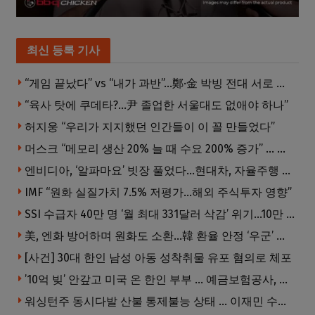
최신 등록 기사
“게임 끝났다” vs “내가 과반”…鄭·金 박빙 전대 서로 우위 주장
“육사 탓에 쿠데타?…尹 졸업한 서울대도 없애야 하나”
허지웅 “우리가 지지했던 인간들이 이 꼴 만들었다”
머스크 “메모리 생산 20% 늘 때 수요 200% 증가” … 반도체 매출 1조달러 눈 앞
엔비디아, ‘알파마요’ 빗장 풀었다…현대차, 자율주행 속도내나
IMF “원화 실질가치 7.5% 저평가…해외 주식투자 영향”
SSI 수급자 40만 명 ‘월 최대 331달러 삭감’ 위기…10만 명은 수급자격 상실
美, 엔화 방어하며 원화도 소환…韓 환율 안정 ‘우군’ 되나
[사건] 30대 한인 남성 아동 성착취물 유포 혐의로 체포
’10억 빚’ 안갚고 미국 온 한인 부부 … 예금보험공사, 미국서 소송
워싱턴주 동시다발 산불 통제불능 상태 … 이재민 수십만명