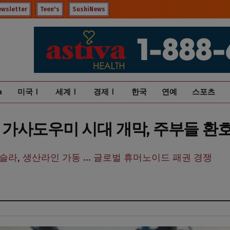
ewsletter
Teen's
SushiNews
a
미국Ⅰ
세계Ⅰ
경제Ⅰ
한국
연예
스포츠
AI 가사도우미 시대 개막, 주부들 환
라, 생산라인 가동 ... 글로벌 휴머노이드 패권 경쟁