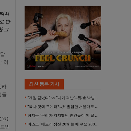
 티셔
로 반
한 그
난달
만 하
최신 등록 기사
동하
업들
“게임 끝났다” vs “내가 과반”…鄭·金 박빙 전대 서로 우위 주장
“육사 탓에 쿠데타?…尹 졸업한 서울대도 없애야 하나”
허지웅 “우리가 지지했던 인간들이 이 꼴 만들었다”
조원)
머스크 “메모리 생산 20% 늘 때 수요 200% 증가” … 반도체 매출 1조달러 눈 앞
타트업