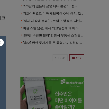
“170달러 냈는데 공연 내내 불편” … 한국 코미디언 LA공연, 음향 불량에 외모 비하 개그 논란
위조여권으로 미국 재입국한 추방 한인, 120만 달러 은행 사기 행각
이크
“이제 시작에 불과” … 트럼프 행정부, 시민권 박탈 본격화
미셸 스틸 남편, 대사 외교일정에 왜 따라갔나 … “매우 이례적”
[단독] ‘수천만 달러’ 김원석 부동산 스캔들 새 국면 … 한인 투자자들 소송 잇따라 ‘디폴트’ 절차
[속보] 한인 투자자들 돈 묶였나 … 김원석 회사들 챕터7 강제파산·자진파산 잇따라 신청
PREV
NEXT