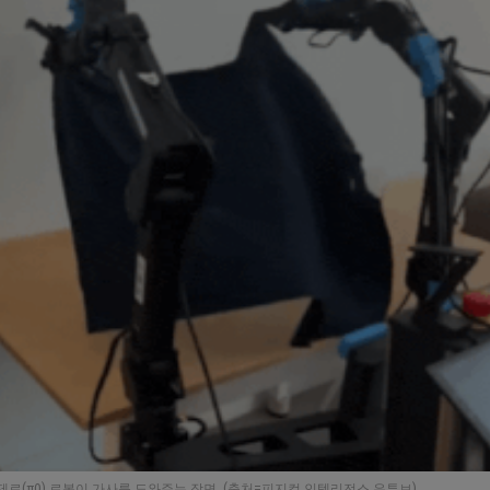
로(π0) 로봇이 가사를 도와주는 장면. (출처=피지컬 인텔리전스 유튜브)