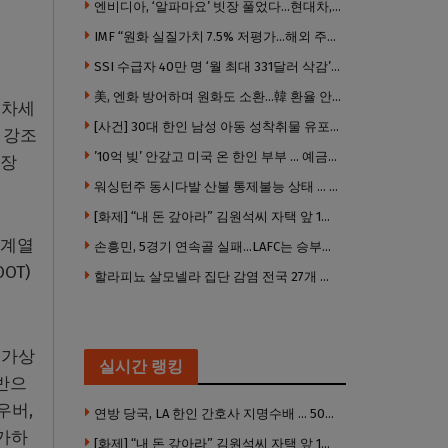
엔비디아, ‘알파마요’ 빗장 풀었다…현대차, 자율주행 속도내나
IMF “원화 실질가치 7.5% 저평가…해외 주식투자 영향”
SSI 수급자 40만 명 ‘월 최대 331달러 삭감’ 위기…10만 명은 수급자격 상실
美, 엔화 방어하며 원화도 소환…韓 환율 안정 ‘우군’ 되나
 차세
[사건] 30대 한인 남성 아동 성착취물 유포 혐의로 체포
 강조
’10억 빚’ 안갚고 미국 온 한인 부부 … 예금보험공사, 미국서 소송
성장
워싱턴주 동시다발 산불 통제불능 상태 … 이재민 수십만명
[화제] “내 돈 갚아라” 김원석씨 자택 앞 1인 광대 시위 … 한인 투자사, “108만 달러 못받아”
 계열
손흥민, 5경기 연속골 실패…LAFC는 승부차기 끝 과달라하라 격파
OT)
할라피뇨 살모넬라 집단 감염 전국 27개 주 급속 확산
 가상
실시간 랭킹
반으
우버,
연방 당국, LA 한인 간호사 지명수배 … 500만 달러 메디캐어 사기, 선고 직전 한국 도주
 가하
[화제] “내 돈 갚아라” 김원석씨 자택 앞 1인 광대 시위 … 한인 투자사, “108만 달러 못받아”