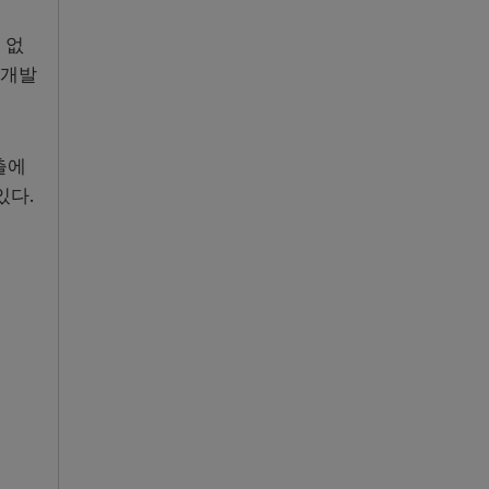
 없
 개발
출에
있다.