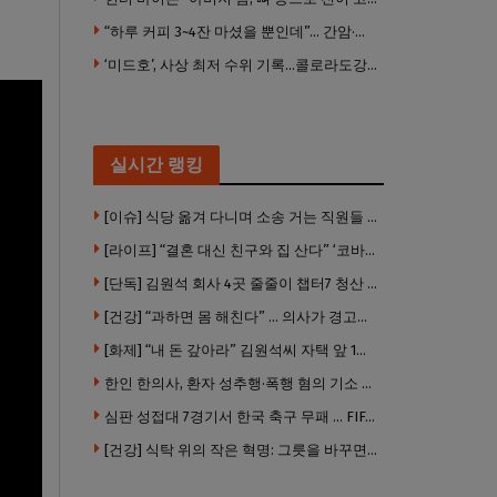
“하루 커피 3~4잔 마셨을 뿐인데”… 간암·간경변 위험 뚝
‘미드호’, 사상 최저 수위 기록…콜로라도강 위기 심화
실시간 랭킹
[이슈] 식당 옮겨 다니며 소송 거는 직원들 .. “채용 전 반드시 확인해야”
[라이프] “결혼 대신 친구와 집 산다” ‘코바잉’ 뜬다 … 내 집 마련 공식 바뀌었다
[단독] 김원석 회사 4곳 줄줄이 챕터7 청산 절차 … 3개 법인 같은 날 동시 파산 신청
[건강] “과하면 몸 해친다” … 의사가 경고한 ‘건강습관’ 5가지
[화제] “내 돈 갚아라” 김원석씨 자택 앞 1인 광대 시위 … 한인 투자사, “108만 달러 못받아”
한인 한의사, 환자 성추행·폭행 혐의 기소 … 면허 긴급정지
심판 성접대 7경기서 한국 축구 무패 … FIFA 국제 스캔들 번지나
[건강] 식탁 위의 작은 혁명: 그릇을 바꾸면 몸이 바뀐다