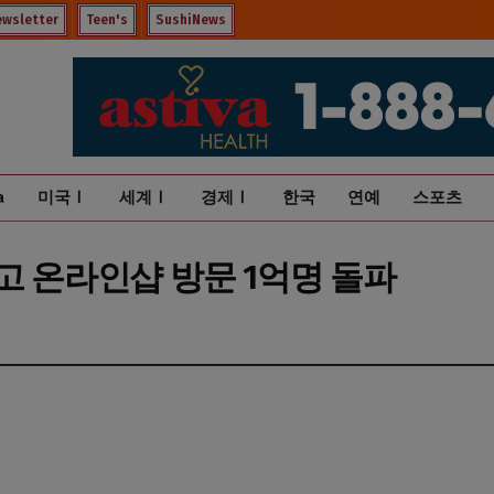
ewsletter
Teen's
SushiNews
a
미국Ⅰ
세계Ⅰ
경제Ⅰ
한국
연예
스포츠
고 온라인샵 방문 1억명 돌파