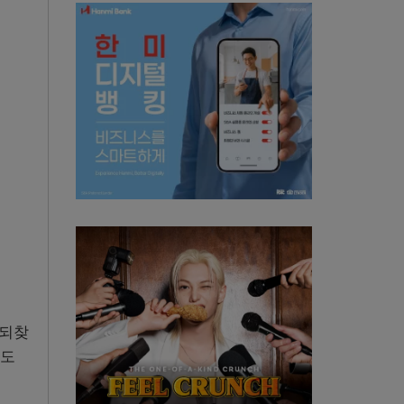
 되찾
’도