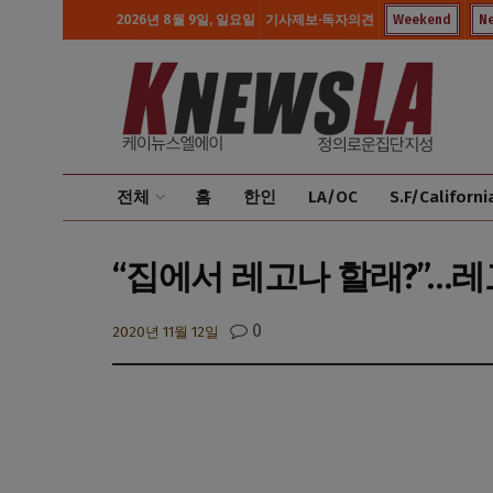
2026년 8월 9일, 일요일
기사제보·독자의견
Weekend
N
전체
홈
한인
LA/OC
S.F/Californi
“집에서 레고나 할래?”…레
0
2020년 11월 12일