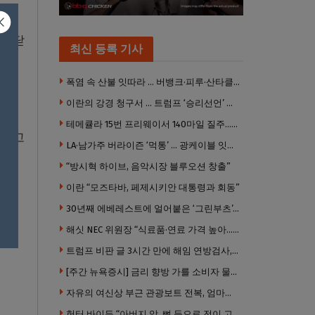
나타
을 닫
최신 등록 기사
0만
명이
폭염 속 산불 잇따라 … 버뱅크·피루·산타클라리타·고먼 잇단 산불
이란의 강경 청구서 … 트럼프 ‘승리선언’ 출구전략 난항
테메큘라 15번 프리웨이서 140마일 질주…스포츠카 압수
진다고
LA·남가주 버라이즌 ‘먹통’ … 광케이블 잇단 고의 훼손
“방시혁 하이브, 음악시장 블루오션 창출”
이란 “모즈타바, 페제시키안 대통령과 회동”
 나
30년째 에베레스트에 얼어붙은 ‘그린부츠’…가족 품으로
해싯 NEC 위원장 “식료품·연료 가격 높아…해야 할 일 많다”
트럼프 비판 글 3시간 만에 해임 연방검사, 법무부 상대 소송
[주간 뉴욕증시] 금리 향방 가를 소비자 물가 시험대…AI 랠리도 주목
자유의 여신상 부근 관광보트 전복, 엄마와 딸 사망
헌터 바이든 “아버지 암, 뼈 등으로 전이 고통”