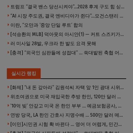
트럼프 “결국 밴스 당선시켜야”…2028 후계 구도 힘 싣나
“AI 시장 주도권, 결국 엔비디아가 쥔다”…모건스탠리 장담
이란, “오만과 ‘중앙 단일 루트’ 합의
[석승환의 MLB] 덕아웃의 아시안(1) — 커트 스즈키가 우리에게 묻는 것
러 미사일 28발, 우크라 한 발도 요격 못해
[충격] “외국인 심판들에 성접대” … 쑥대밭된 축협 어디까지 추락하나
실시간 랭킹
[화제] “내 돈 갚아라” 김원석씨 자택 앞 1인 광대 시위 … 한인 투자사, “108만 달러 못받아”
위조여권으로 미국 재입국한 추방 한인, 120만 달러 은행 사기 행각
’10억 빚’ 안갚고 미국 온 한인 부부 … 예금보험공사, 미국서 소송
연방 당국, LA 한인 간호사 지명수배 … 500만 달러 메디캐어 사기, 선고 직전 한국 도주
[이민]시민권 시험 확 바뀐다 … 영어 더 어렵게, 민간시험 도입 추진