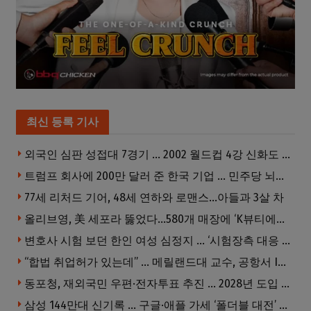
최신 등록 기사
외국인 심판 성접대 7경기 … 2002 월드컵 4강 신화도 흔들
트럼프 회사에 200만 달러 준 한국 기업 … 민주당 뇌물의혹 조사
77세 리처드 기어, 48세 연하와 로맨스…아들과 3살 차
올리브영, 美 세포라 뚫었다…580개 매장에 ‘K뷰티에딧’ 론칭
변호사 시험 보던 한인 여성 심정지 … ‘시험장측 대응 부적절’ 소송
“합법 취업허가 있는데” … 메릴랜드대 교수, 공항서 ICE에 체포, 구금 중
동포청, 재외국민 우편·전자투표 추진 … 2028년 도입 목표
삼성 144만대 신기록 … 구글·애플 가세 ‘폴더블 대전’ 열린다