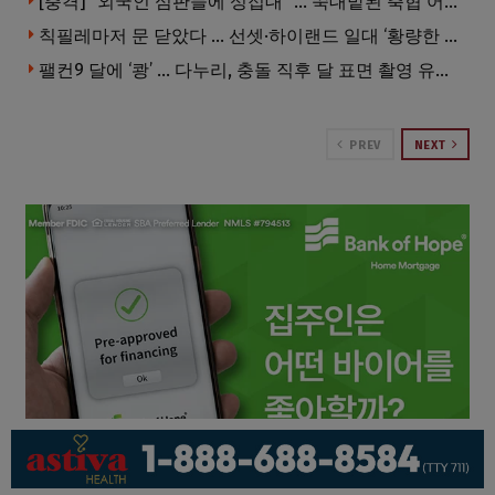
[충격] “외국인 심판들에 성접대” … 쑥대밭된 축협 어디까지 추락하나
칙필레마저 문 닫았다 … 선셋·하이랜드 일대 ‘황량한 거리’로
팰컨9 달에 ‘쾅’ … 다누리, 충돌 직후 달 표면 촬영 유일 탐사선
PREV
NEXT