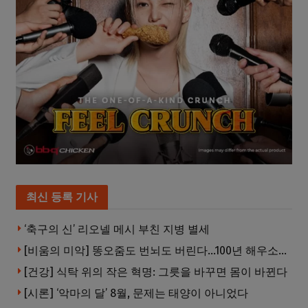
최신 등록 기사
‘축구의 신’ 리오넬 메시 부친 지병 별세
[비움의 미악] 똥오줌도 번뇌도 버린다…100년 해우소의 철학
[건강] 식탁 위의 작은 혁명: 그릇을 바꾸면 몸이 바뀐다
[시론] ‘악마의 달’ 8월, 문제는 태양이 아니었다