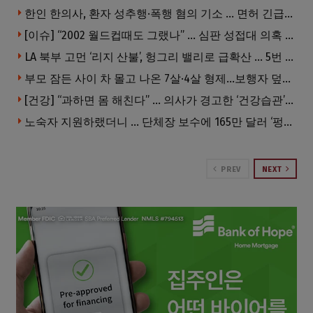
한인 한의사, 환자 성추행·폭행 혐의 기소 … 면허 긴급정지
[이슈] “2002 월드컵때도 그랬나” … 심판 성접대 의혹 해외로 일파만파, 4강 신화까지 불똥
LA 북부 고먼 ‘리지 산불’, 헝그리 밸리로 급확산 … 5번 Fwy 양방향 전면 폐쇄
부모 잠든 사이 차 몰고 나온 7살·4살 형제…보행자 덮쳐 중태
[건강] “과하면 몸 해친다” … 의사가 경고한 ‘건강습관’ 5가지
노숙자 지원하랬더니 … 단체장 보수에 165만 달러 ‘펑펑’
PREV
NEXT