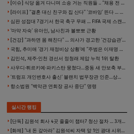
[이슈] 식당 옮겨 다니며 소송 거는 직원들 .. “채용 전 반드시 확인해야”
[라이프] “결혼 대신 친구와 집 산다” ‘코바잉’ 뜬다 … 내 집 마련 공식 바뀌었다
심판 성접대 7경기서 한국 축구 무패 … FIFA 국제 스캔들 번지나
‘마약 자숙’ 유아인, 남사친과 볼뽀뽀 근황
[건강] “과하면 몸 해친다” … 의사가 경고한 ‘건강습관’ 5가지
국힘, 추미애 ‘경기 재정비상 상황’에 “주범은 이재명 전 지사”
김민석, 제주·인천 경선서 정청래 제압 누적 1위 탈환
사우디·튀르키예·파키스탄 뭉쳤다…중동 새 안보축 부상하나
‘트럼프 개인변호사 출신’ 블랜치 법무장관 인준…상원 50대49 가결
항소법원 “백악관 연회장 공사 중단” 명령
실시간 랭킹
[단독] 김원석 회사 4곳 줄줄이 챕터7 청산 절차 … 3개 법인 같은 날 동시 파산 신청
[화제] “내 돈 갚아라” 김원석씨 자택 앞 1인 광대 시위 … 한인 투자사, “108만 달러 못받아”