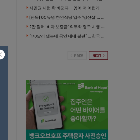
시민권 시험 확 바뀐다 … 영어 더 어렵게, 민간시험 도입 추진
[단독] OC 유명 한인식당 업주 ‘망신살’ … 육류대금 안 갚자 식당서 공개추심
2만 달러 ‘비자 보증금’ 의무화 영구 시행 … 입국 문턱 더 높아진다.
“170달러 냈는데 공연 내내 불편” … 한국 코미디언 LA공연, 음향 불량에 외모 비하 개그 논란
PREV
NEXT