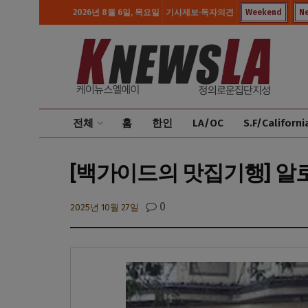
2026년 8월 6일, 목요일
기사제보·독자의견
Weekend
N
전체
홈
한인
LA/OC
S.F/Californi
[백가이드의 맛집기행] 알
0
2025년 10월 27일