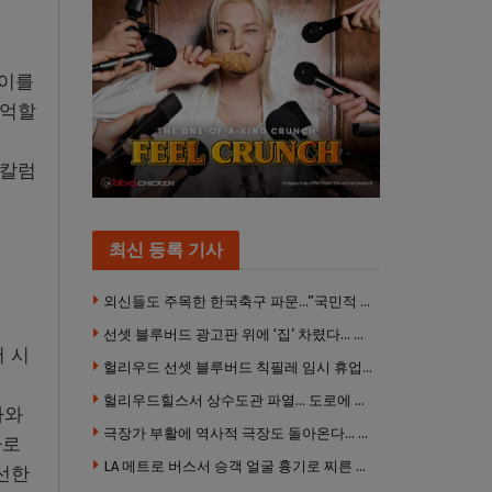
와이를
기억할
 칼럼
최신 등록 기사
외신들도 주목한 한국축구 파문…”국민적 공분에 수사 재개”
선셋 블루버드 광고판 위에 ‘집’ 차렸다… 넷플릭스 영화 홍보 이색 퍼포먼스
서 시
헐리우드 선셋 블루버드 칙필레 임시 휴업… 공사장 담장은 낙서로 뒤덮여
헐리우드힐스서 상수도관 파열… 도로에 물 쏟아져 주민 약 100명 피해
하와
극장가 부활에 역사적 극장도 돌아온다… 웨스트우드 ‘브루인 극장’ 10월 재개장 추진
바로
LA 메트로 버스서 승객 얼굴 흉기로 찌른 증오범죄 피고인, 종신형에 징역 7년 추가 선고
선한