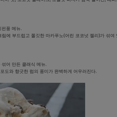
리핀풍 메뉴.
크림에 부드럽고 쫄깃한 마카푸노(어린 코코넛 젤리)가 섞여 
섞어 만든 클래식 메뉴.
포도와 향긋한 럼의 풍미가 완벽하게 어우러진다.