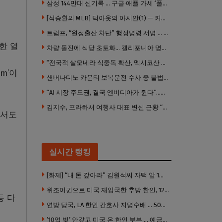
삼성 144만대 신기록 … 구글·애플 가세 ‘폴더블 대전’ 열린다
[석승환의 MLB] 덕아웃의 아시안(1) — 커트 스즈키가 우리에게 묻는 것
트럼프, “원정출산 차단” 행정명령 서명 … 외국 공무원 자녀도 시민권 안준다
한 열
차량 돌진에 식당 초토화… 캘리포니아 명물 버거집 “다시 일어설 수 있도록 도와주세요”
“전국적 살모네라 식중독 확산, 멕시코산 할라피뇨”– CDC
am’이
샌버나디노 카운티 보복운전 수사 중 불법 총기 20정·탄약 2만 발 압수
“AI 시장 주도권, 결국 엔비디아가 쥔다”…모건스탠리 장담
김지수, 프라하서 여행사 대표 변신 근황 “가볼 만하니…”
에서도
실시간 랭킹
[화제] “내 돈 갚아라” 김원석씨 자택 앞 1인 광대 시위 … 한인 투자사, “108만 달러 못받아”
위조여권으로 미국 재입국한 추방 한인, 120만 달러 은행 사기 행각
등 다
연방 당국, LA 한인 간호사 지명수배 … 500만 달러 메디캐어 사기, 선고 직전 한국 도주
’10억 빚’ 안갚고 미국 온 한인 부부 … 예금보험공사, 미국서 소송