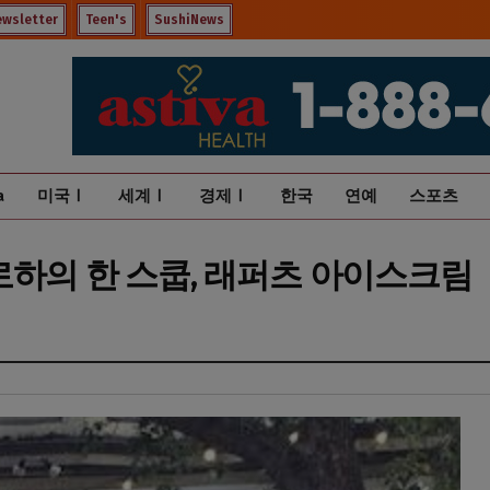
ewsletter
Teen's
SushiNews
a
미국Ⅰ
세계Ⅰ
경제Ⅰ
한국
연예
스포츠
로하의 한 스쿱, 래퍼츠 아이스크림