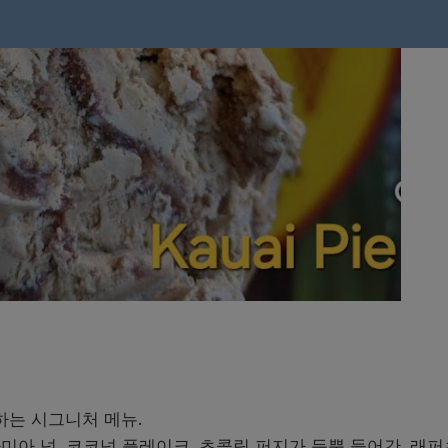
하는 시그니처 메뉴.
아 넛, 코코넛 플레이크, 초콜릿 퍼지가 듬뿍 들어간, 래