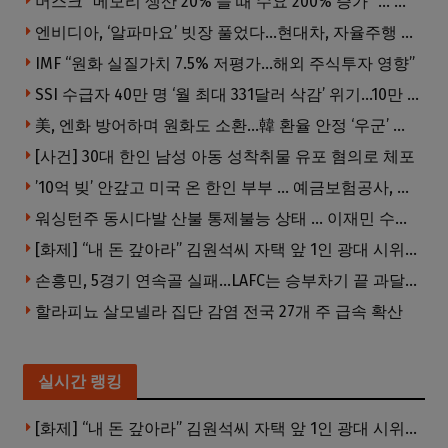
머스크 “메모리 생산 20% 늘 때 수요 200% 증가” … 반도체 매출 1조달러 눈 앞
엔비디아, ‘알파마요’ 빗장 풀었다…현대차, 자율주행 속도내나
IMF “원화 실질가치 7.5% 저평가…해외 주식투자 영향”
SSI 수급자 40만 명 ‘월 최대 331달러 삭감’ 위기…10만 명은 수급자격 상실
美, 엔화 방어하며 원화도 소환…韓 환율 안정 ‘우군’ 되나
[사건] 30대 한인 남성 아동 성착취물 유포 혐의로 체포
’10억 빚’ 안갚고 미국 온 한인 부부 … 예금보험공사, 미국서 소송
워싱턴주 동시다발 산불 통제불능 상태 … 이재민 수십만명
[화제] “내 돈 갚아라” 김원석씨 자택 앞 1인 광대 시위 … 한인 투자사, “108만 달러 못받아”
손흥민, 5경기 연속골 실패…LAFC는 승부차기 끝 과달라하라 격파
할라피뇨 살모넬라 집단 감염 전국 27개 주 급속 확산
실시간 랭킹
[화제] “내 돈 갚아라” 김원석씨 자택 앞 1인 광대 시위 … 한인 투자사, “108만 달러 못받아”