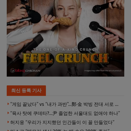
최신 등록 기사
“게임 끝났다” vs “내가 과반”…鄭·金 박빙 전대 서로 우위 주장
“육사 탓에 쿠데타?…尹 졸업한 서울대도 없애야 하나”
허지웅 “우리가 지지했던 인간들이 이 꼴 만들었다”