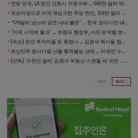
연방 당국, LA 한인 간호사 지명수배 … 500만 달러 메디캐어 사기, 선고 직전 한국 도주
위조여권으로 미국 재입국한 추방 한인, 120만 달러 은행 사기 행각
“170달러 냈는데 공연 내내 불편” … 한국 코미디언 LA공연, 음향 불량에 외모 비하 개그 논란
“이제 시작에 불과” … 트럼프 행정부, 시민권 박탈 본격화
[속보] 한인 투자자들 돈 묶였나 … 김원석 회사들 챕터7 강제파산·자진파산 잇따라 신청
워싱턴주 동시다발 산불 통제불능 상태 … 이재민 수십만명
[단독] ‘수천만 달러’ 김원석 부동산 스캔들 새 국면 … 한인 투자자들 소송 잇따라 ‘디폴트’ 절차
PREV
NEXT