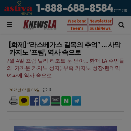
Weekend
Newsletter
Teen's
SushiNews
[화제] “라스베가스 길목의 추억” … 사막
카지노 ‘프림’, 역사 속으로
7월 4일 프림 밸리 리조트 문 닫아… 한때 LA 주민들
의 ‘가까운 카지노 성지’, 부족 카지노 성장·팬데믹
여파에 역사 속으로
0
2026년 05월 08일