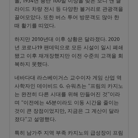
몰, 1934년 총탄 100발 이상을 맞은 보니 앤 클
라이드 차량 전시 등 다양한 볼거리로 관광객을
끌어모았다. 또한 버스 투어 방문객도 많아 한
때 활기를 띠었다.
하지만 2010년대 이후 상황은 달라졌다. 2020
년 코로나19 팬데믹으로 모든 시설이 일시 폐쇄
됐고 이후 재개장했지만 이전 수준의 고객을 회
복하지 못했다.
네바다대 라스베이거스 교수이자 게임 산업 역
사학자인 데이비드 G. 슈워츠는 “프림의 카지노
는 완전히 다른 시대를 위해 만들어진 것”이라
며 “이전에는 45분이라도 이동 시간을 줄이는
것이 큰 장점이었지만, 지금은 그 계산이 달라
졌다”고 설명했다.
특히 남가주 지역 부족 카지노의 급성장이 프림