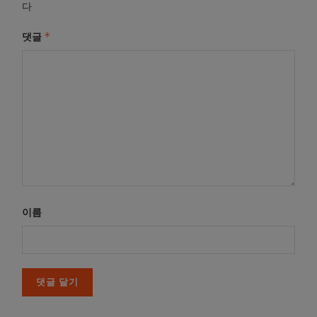
다
*
댓글
이름