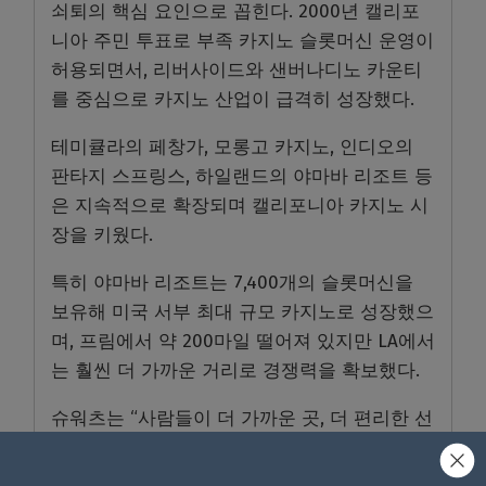
쇠퇴의 핵심 요인으로 꼽힌다. 2000년 캘리포
니아 주민 투표로 부족 카지노 슬롯머신 운영이
허용되면서, 리버사이드와 샌버나디노 카운티
를 중심으로 카지노 산업이 급격히 성장했다.
테미큘라의 페창가, 모롱고 카지노, 인디오의
판타지 스프링스, 하일랜드의 야마바 리조트 등
은 지속적으로 확장되며 캘리포니아 카지노 시
장을 키웠다.
특히 야마바 리조트는 7,400개의 슬롯머신을
보유해 미국 서부 최대 규모 카지노로 성장했으
며, 프림에서 약 200마일 떨어져 있지만 LA에서
는 훨씬 더 가까운 거리로 경쟁력을 확보했다.
슈워츠는 “사람들이 더 가까운 곳, 더 편리한 선
택지를 택하면서 프림은 점점 경쟁력을 잃었
다”며 “이것은 더 큰 산업 변화의 일부”라고 말