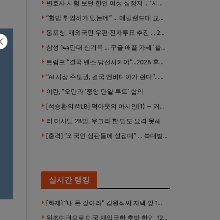
변호사 시험 보던 한인 여성 심정지 … ‘시험장측 대응 부적절’ 소송
“합법 취업허가 있는데” … 메릴랜드대 교수, 공항서 ICE에 체포, 구금 중
동포청, 재외국민 우편·전자투표 추진 … 2028년 도입 목표
삼성 144만대 신기록 … 구글·애플 가세 ‘폴더블 대전’ 열린다
트럼프 “결국 밴스 당선시켜야”…2028 후계 구도 힘 싣나
“AI 시장 주도권, 결국 엔비디아가 쥔다”…모건스탠리 장담
이란, “오만과 ‘중앙 단일 루트’ 합의
[석승환의 MLB] 덕아웃의 아시안(1) — 커트 스즈키가 우리에게 묻는 것
러 미사일 28발, 우크라 한 발도 요격 못해
[충격] “외국인 심판들에 성접대” … 쑥대밭된 축협 어디까지 추락하나
실시간 랭킹
[화제] “내 돈 갚아라” 김원석씨 자택 앞 1인 광대 시위 … 한인 투자사, “108만 달러 못받아”
위조여권으로 미국 재입국한 추방 한인, 120만 달러 은행 사기 행각