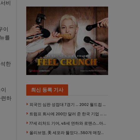
 서비
우이
메뉴를
해석한
들이
최신 등록 기사
마련하
외국인 심판 성접대 7경기 … 2002 월드컵 4강 신화도 흔들
트럼프 회사에 200만 달러 준 한국 기업 … 민주당 뇌물의혹 조사
77세 리처드 기어, 48세 연하와 로맨스…아들과 3살 차
올리브영, 美 세포라 뚫었다…580개 매장에 ‘K뷰티에딧’ 론칭