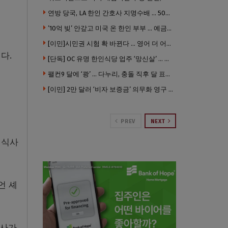
연방 당국, LA 한인 간호사 지명수배 … 500만 달러 메디캐어 사기, 선고 직전 한국 도주
’10억 빚’ 안갚고 미국 온 한인 부부 … 예금보험공사, 미국서 소송
[이민]시민권 시험 확 바뀐다 … 영어 더 어렵게, 민간시험 도입 추진
다.
[단독] OC 유명 한인식당 업주 ‘망신살’ … 육류대금 안 갚자 식당서 공개추심
팰컨9 달에 ‘쾅’ … 다누리, 충돌 직후 달 표면 촬영 유일 탐사선
[이민] 2만 달러 ‘비자 보증금’ 의무화 영구 시행 … 입국 문턱 더 높아진다.
PREV
NEXT
 식사
언 셰
식사가