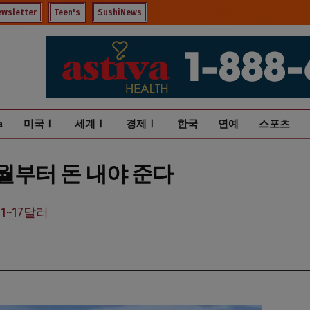
ewsletter
Teen's
SushiNews
a
미국Ⅰ
세계Ⅰ
경제Ⅰ
한국
연예
스포츠
7월부터 돈 내야 준다
~17달러