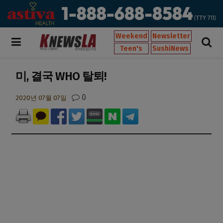
Weekend
Newsletter
Teen's
SushiNews
미, 결국 WHO 탈퇴!
0
2020년 07월 07일