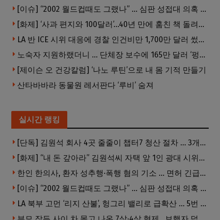
[이슈] “2002 월드컵때도 그랬나” … 심판 성접대 의혹 해외로 일파만파, 4강 신화까지 불똥
[화제] ‘사과 편지와 100달러’…40년 만에 훔친 책 돌려준 절도범
LA 반 ICE 시위 대응에 경찰 인건비만 1,700만 달러 썼다.
노숙자 지원하랬더니 … 단체장 보수에 165만 달러 ‘펑펑’
[제이슨 오 건강칼럼] ‘나노 루틴’으로 내 몸 기적 만들기
산타바바라 동물원 레서판다 ‘루비’ 숨져
실시간 랭킹
[단독] 김원석 회사 4곳 줄줄이 챕터7 청산 절차 … 3개 법인 같은 날 동시 파산 신청
[화제] “내 돈 갚아라” 김원석씨 자택 앞 1인 광대 시위 … 한인 투자사, “108만 달러 못받아”
한인 한의사, 환자 성추행·폭행 혐의 기소 … 면허 긴급정지
[이슈] “2002 월드컵때도 그랬나” … 심판 성접대 의혹 해외로 일파만파, 4강 신화까지 불똥
LA 북부 고먼 ‘리지 산불’, 헝그리 밸리로 급확산 … 5번 Fwy 양방향 전면 폐쇄
부모 잠든 사이 차 몰고 나온 7살·4살 형제…보행자 덮쳐 중태