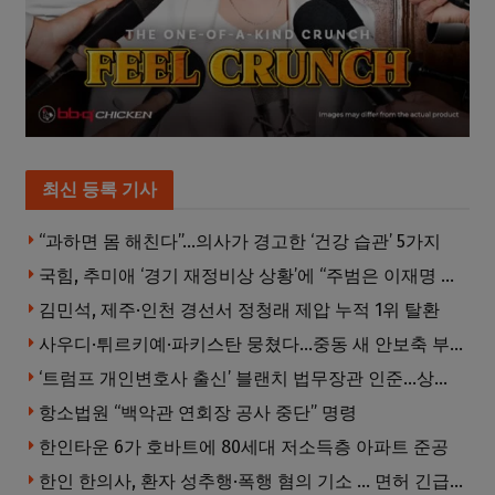
최신 등록 기사
“과하면 몸 해친다”…의사가 경고한 ‘건강 습관’ 5가지
국힘, 추미애 ‘경기 재정비상 상황’에 “주범은 이재명 전 지사”
김민석, 제주·인천 경선서 정청래 제압 누적 1위 탈환
사우디·튀르키예·파키스탄 뭉쳤다…중동 새 안보축 부상하나
‘트럼프 개인변호사 출신’ 블랜치 법무장관 인준…상원 50대49 가결
항소법원 “백악관 연회장 공사 중단” 명령
한인타운 6가 호바트에 80세대 저소득층 아파트 준공
한인 한의사, 환자 성추행·폭행 혐의 기소 … 면허 긴급정지