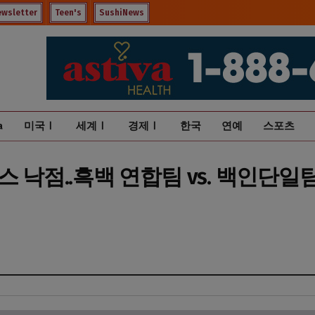
ewsletter
Teen's
SushiNews
a
미국Ⅰ
세계Ⅰ
경제Ⅰ
한국
연예
스포츠
스 낙점..흑백 연합팀 vs. 백인단일