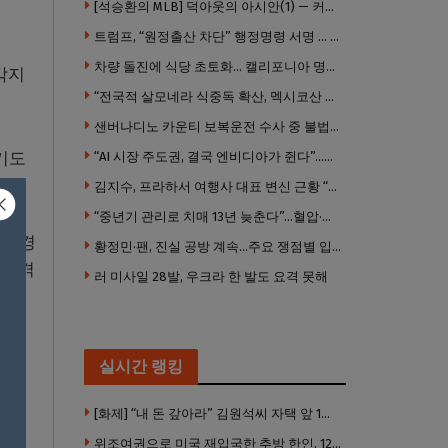
[석승환의 MLB] 덕아웃의 아시안(1) — 커트 스즈키가 우리에게 묻는 것
트럼프, “원정출산 차단” 행정명령 서명 … 외국 공무원 자녀도 시민권 안준다
차량 돌진에 식당 초토화… 캘리포니아 명물 버거집 “다시 일어설 수 있도록 도와주세요”
각지
“전국적 살모네라 식중독 확산, 멕시코산 할라피뇨”– CDC
샌버나디노 카운티 보복운전 수사 중 불법 총기 20정·탄약 2만 발 압수
기도
“AI 시장 주도권, 결국 엔비디아가 쥔다”…모건스탠리 장담
김지수, 프라하서 여행사 대표 변신 근황 “가볼 만하니…”
“중년기 관리로 치매 13년 늦춘다”…혈압·당뇨·금연 시기가 골든타임
당 경
황정민·팬, 진실 공방 계속…주요 쟁점별 입장 정리
을 겪
러 미사일 28발, 우크라 한 발도 요격 못해
실시간 랭킹
하는
[화제] “내 돈 갚아라” 김원석씨 자택 앞 1인 광대 시위 … 한인 투자사, “108만 달러 못받아”
위조여권으로 미국 재입국한 추방 한인, 120만 달러 은행 사기 행각