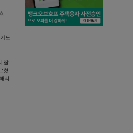
었
하기도
의 딸
가르쳤
 해리