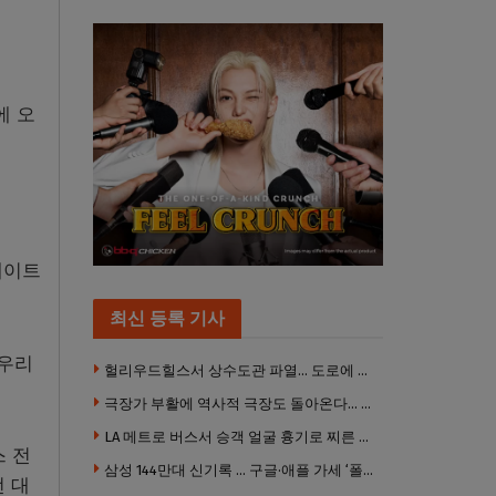
에 오
메이트
최신 등록 기사
“우리
헐리우드힐스서 상수도관 파열… 도로에 물 쏟아져 주민 약 100명 피해
극장가 부활에 역사적 극장도 돌아온다… 웨스트우드 ‘브루인 극장’ 10월 재개장 추진
LA 메트로 버스서 승객 얼굴 흉기로 찌른 증오범죄 피고인, 종신형에 징역 7년 추가 선고
스 전
삼성 144만대 신기록 … 구글·애플 가세 ‘폴더블 대전’ 열린다
 대