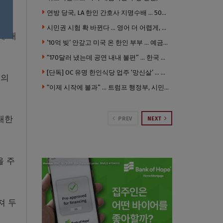
연방 당국, LA 한인 간호사 지명수배 … 500만 달러 메디캐어 사기, 선고 직전 한국 도주
지션
시민권 시험 확 바뀐다 … 영어 더 어렵게, 민간시험 도입 추진
에 대
’10억 빚’ 안갚고 미국 온 한인 부부 … 예금보험공사, 미국서 소송
“170달러 냈는데 공연 내내 불편” … 한국 코미디언 LA공연, 음향 불량에 외모 비하 개그 논란
[단독] OC 유명 한인식당 업주 ‘망신살’ … 육류대금 안 갚자 식당서 공개추심
명의
“이제 시작에 불과” … 트럼프 행정부, 시민권 박탈 본격화
대한
PREV
NEXT
을 주
져 두