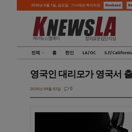
2026년 8월 7일, 금요일
기사제보·독자의견
Weekend
N
전체
홈
한인
LA/OC
S.F/Californi
영국인 대리모가 영국서 출
0
2020년 09월 02일