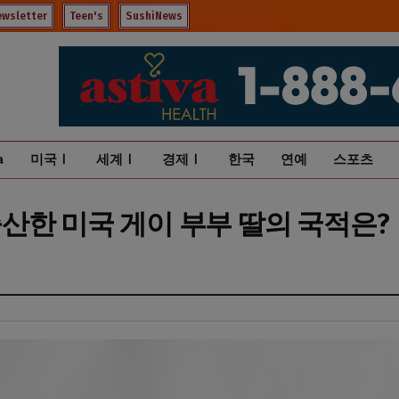
ewsletter
Teen's
SushiNews
a
미국Ⅰ
세계Ⅰ
경제Ⅰ
한국
연예
스포츠
산한 미국 게이 부부 딸의 국적은?