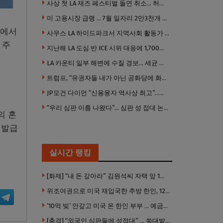
사상 첫 LA 재즈 페스티벌 돌연 취소… 허가·행사 준비 문제로 일정 변경
미 고용시장 급랭 … 7월 일자리 2만3천개 감소 ‘예상 밖 쇼크’
이에서
사우스 LA 하이드파크서 지역사회 활동가 대낮 총격 사망… 용의자 도주
 주
지난해 LA 도심 반 ICE 시위 대응에 1,700만 달러 이상 지출… LAPD, 대규모 시위 대비 강화 필요
LA 카운티 일부 해변에 수질 경보… 세균 수치 기준 초과, 입수 자제 당부
트럼프, “유권자들 내가 아닌 공화당에 화난 것”
JP모건 다이먼 “신용융자 역사상 최고”…숨은 레버리지 경고
“우리 심판 이름 나왔다”… 심판 성 접대 논란에 日 축구계 발칵
의 혼
 발급
실시간 랭킹
[화제] “내 돈 갚아라” 김원석씨 자택 앞 1인 광대 시위 … 한인 투자사, “108만 달러 못받아”
위조여권으로 미국 재입국한 추방 한인, 120만 달러 은행 사기 행각
’10억 빚’ 안갚고 미국 온 한인 부부 … 예금보험공사, 미국서 소송
[충격] “외국인 심판들에 성접대” … 쑥대밭된 축협 어디까지 추락하나