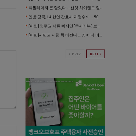
칙필레마저 문 닫았다 … 선셋·하이랜드 일대 ‘황량한 거리’로
연방 당국, LA 한인 간호사 지명수배 … 500만 달러 메디캐어 사기, 선고 직전 한국 도주
[이민] 영주권 서류 빠지면 ‘즉시거부’, 보완기회 없다 … 이민심사 8월부터 확 바뀐다
[이민]시민권 시험 확 바뀐다 … 영어 더 어렵게, 민간시험 도입 추진
PREV
NEXT