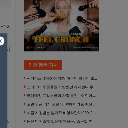
 나왔
도 미
최신 등록 기사
샌디마스 주택가에 대형 마운틴 라이언 출몰… 당국 긴급 대응, 주민 접근 자제 당부
산타바바라 동물원 사랑받던 레서판다 루비 사망… 갓 태어난 새끼 2마리 잃은 지 수주 만
글렌데일 프리스쿨에 차량 돌진… 어린이 8명 경상
고먼 인근 리지 산불 1,000에이커로 확산… 5번 프리웨이 양방향 전면 폐쇄
세금 지원받는 남가주 비영리단체 CEO, 2년간 160만 달러 이상 받아… 미사용 휴가수당만 수십만 달러
 연관
몸은 다저스에 있는데 마음은…스쿠벌 “디트로이트로 돌아가고파”