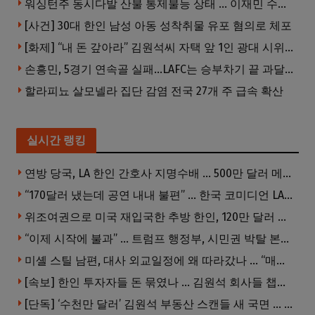
워싱턴주 동시다발 산불 통제불능 상태 … 이재민 수십만명
[사건] 30대 한인 남성 아동 성착취물 유포 혐의로 체포
[화제] “내 돈 갚아라” 김원석씨 자택 앞 1인 광대 시위 … 한인 투자사, “108만 달러 못받아”
손흥민, 5경기 연속골 실패…LAFC는 승부차기 끝 과달라하라 격파
할라피뇨 살모넬라 집단 감염 전국 27개 주 급속 확산
실시간 랭킹
연방 당국, LA 한인 간호사 지명수배 … 500만 달러 메디캐어 사기, 선고 직전 한국 도주
“170달러 냈는데 공연 내내 불편” … 한국 코미디언 LA공연, 음향 불량에 외모 비하 개그 논란
위조여권으로 미국 재입국한 추방 한인, 120만 달러 은행 사기 행각
“이제 시작에 불과” … 트럼프 행정부, 시민권 박탈 본격화
미셸 스틸 남편, 대사 외교일정에 왜 따라갔나 … “매우 이례적”
[속보] 한인 투자자들 돈 묶였나 … 김원석 회사들 챕터7 강제파산·자진파산 잇따라 신청
[단독] ‘수천만 달러’ 김원석 부동산 스캔들 새 국면 … 한인 투자자들 소송 잇따라 ‘디폴트’ 절차