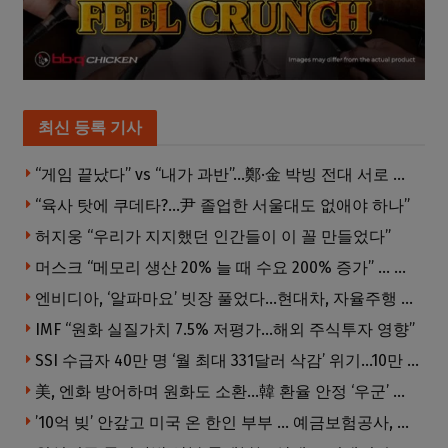
최신 등록 기사
“게임 끝났다” vs “내가 과반”…鄭·金 박빙 전대 서로 우위 주장
“육사 탓에 쿠데타?…尹 졸업한 서울대도 없애야 하나”
허지웅 “우리가 지지했던 인간들이 이 꼴 만들었다”
머스크 “메모리 생산 20% 늘 때 수요 200% 증가” … 반도체 매출 1조달러 눈 앞
엔비디아, ‘알파마요’ 빗장 풀었다…현대차, 자율주행 속도내나
IMF “원화 실질가치 7.5% 저평가…해외 주식투자 영향”
SSI 수급자 40만 명 ‘월 최대 331달러 삭감’ 위기…10만 명은 수급자격 상실
美, 엔화 방어하며 원화도 소환…韓 환율 안정 ‘우군’ 되나
’10억 빚’ 안갚고 미국 온 한인 부부 … 예금보험공사, 미국서 소송