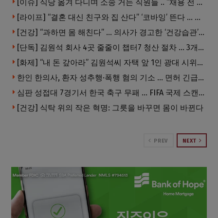
[이슈] 식당 옮겨 다니며 소송 거는 직원들 .. “채용 전 반드시 확인해야”
[라이프] “결혼 대신 친구와 집 산다” ‘코바잉’ 뜬다 … 내 집 마련 공식 바뀌었다
[건강] “과하면 몸 해친다” … 의사가 경고한 ‘건강습관’ 5가지
[단독] 김원석 회사 4곳 줄줄이 챕터7 청산 절차 … 3개 법인 같은 날 동시 파산 신청
[화제] “내 돈 갚아라” 김원석씨 자택 앞 1인 광대 시위 … 한인 투자사, “108만 달러 못받아”
한인 한의사, 환자 성추행·폭행 혐의 기소 … 면허 긴급정지
심판 성접대 7경기서 한국 축구 무패 … FIFA 국제 스캔들 번지나
[건강] 식탁 위의 작은 혁명: 그릇을 바꾸면 몸이 바뀐다
PREV
NEXT