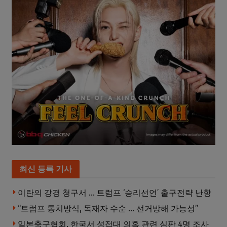
최신 등록 기사
이란의 강경 청구서 … 트럼프 ‘승리선언’ 출구전략 난항
“트럼프 통치방식, 독재자 수순 … 선거방해 가능성”
일본축구협회, 한국서 성접대 의혹 관련 심판 4명 조사