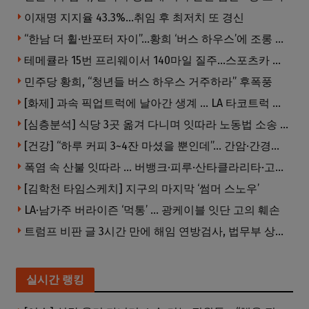
이재명 지지율 43.3%…취임 후 최저치 또 경신
“한남 더 휠·반포터 자이”…황희 ‘버스 하우스’에 조롱 쏟아져
테메큘라 15번 프리웨이서 140마일 질주…스포츠카 압수
민주당 황희, “청년들 버스 하우스 거주하라” 후폭풍
[화제] 과속 픽업트럭에 날아간 생계 … LA 타코트럭 일가족 3명 부상
[심층분석] 식당 3곳 옮겨 다니며 잇따라 노동법 소송 … 피소된 곳 모두 LA·OC 한인 식당들
[건강] “하루 커피 3~4잔 마셨을 뿐인데”… 간암·간경변 위험 뚝
폭염 속 산불 잇따라 … 버뱅크·피루·산타클라리타·고먼 잇단 산불
[김학천 타임스케치] 지구의 마지막 ‘썸머 스노우’
LA·남가주 버라이즌 ‘먹통’ … 광케이블 잇단 고의 훼손
트럼프 비판 글 3시간 만에 해임 연방검사, 법무부 상대 소송
실시간 랭킹