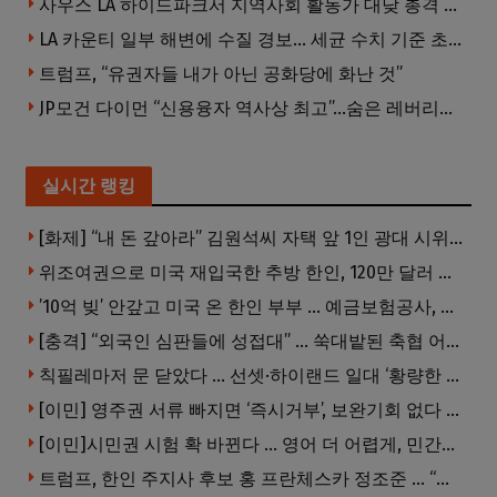
사우스 LA 하이드파크서 지역사회 활동가 대낮 총격 사망… 용의자 도주
LA 카운티 일부 해변에 수질 경보… 세균 수치 기준 초과, 입수 자제 당부
트럼프, “유권자들 내가 아닌 공화당에 화난 것”
JP모건 다이먼 “신용융자 역사상 최고”…숨은 레버리지 경고
실시간 랭킹
[화제] “내 돈 갚아라” 김원석씨 자택 앞 1인 광대 시위 … 한인 투자사, “108만 달러 못받아”
위조여권으로 미국 재입국한 추방 한인, 120만 달러 은행 사기 행각
’10억 빚’ 안갚고 미국 온 한인 부부 … 예금보험공사, 미국서 소송
[충격] “외국인 심판들에 성접대” … 쑥대밭된 축협 어디까지 추락하나
칙필레마저 문 닫았다 … 선셋·하이랜드 일대 ‘황량한 거리’로
[이민] 영주권 서류 빠지면 ‘즉시거부’, 보완기회 없다 … 이민심사 8월부터 확 바뀐다
[이민]시민권 시험 확 바뀐다 … 영어 더 어렵게, 민간시험 도입 추진
트럼프, 한인 주지사 후보 홍 프란체스카 정조준 … “미치광이다”