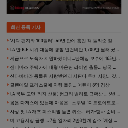
최신 등록 기사
‘사과 편지와 100달러’…40년 만에 훔친 책 돌려준 절도범
LA 반 ICE 시위 대응에 경찰 인건비만 1,700만 달러 썼다.
세금으로 노숙자 지원하랬더니…단체장 보수에 165만달러 ‘펑펑’
샌디마스 주택가에 대형 마운틴 라이언 출몰… 당국 긴급 대응, 주민 접근 자제 당부
산타바바라 동물원 사랑받던 레서판다 루비 사망… 갓 태어난 새끼 2마리 잃은 지 수주 만
글렌데일 프리스쿨에 차량 돌진… 어린이 8명 경상
LA 북부 고먼 ‘리지 산불’, 헝그리 밸리로 급확산 … 5번 Fwy 양방향 전면 폐쇄
몸은 다저스에 있는데 마음은…스쿠벌 “디트로이트로 돌아가고파”
사상 첫 LA 재즈 페스티벌 돌연 취소… 허가·행사 준비 문제로 일정 변경
미 고용시장 급랭 … 7월 일자리 2만3천개 감소 ‘예상 밖 쇼크’