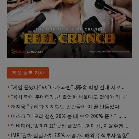
최신 등록 기사
“게임 끝났다” vs “내가 과반”…鄭·金 박빙 전대 서로 우위 주장
“육사 탓에 쿠데타?…尹 졸업한 서울대도 없애야 하나”
허지웅 “우리가 지지했던 인간들이 이 꼴 만들었다”
머스크 “메모리 생산 20% 늘 때 수요 200% 증가” … 반도체 매출 1조달러 눈 앞
엔비디아, ‘알파마요’ 빗장 풀었다…현대차, 자율주행 속도내나
IMF “원화 실질가치 7.5% 저평가…해외 주식투자 영향”