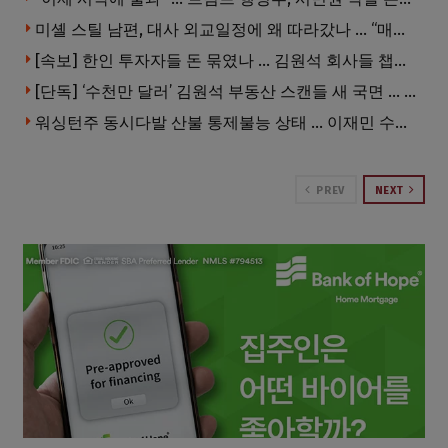
미셸 스틸 남편, 대사 외교일정에 왜 따라갔나 … “매우 이례적”
[속보] 한인 투자자들 돈 묶였나 … 김원석 회사들 챕터7 강제파산·자진파산 잇따라 신청
[단독] ‘수천만 달러’ 김원석 부동산 스캔들 새 국면 … 한인 투자자들 소송 잇따라 ‘디폴트’ 절차
워싱턴주 동시다발 산불 통제불능 상태 … 이재민 수십만명
PREV
NEXT