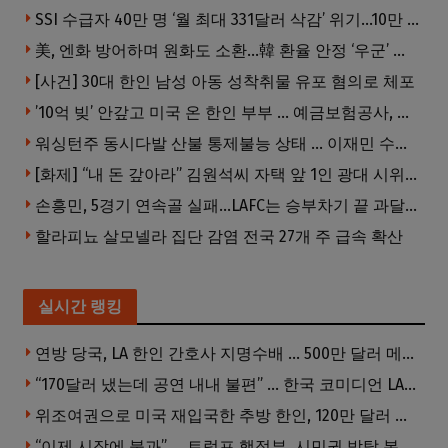
SSI 수급자 40만 명 ‘월 최대 331달러 삭감’ 위기…10만 명은 수급자격 상실
美, 엔화 방어하며 원화도 소환…韓 환율 안정 ‘우군’ 되나
[사건] 30대 한인 남성 아동 성착취물 유포 혐의로 체포
’10억 빚’ 안갚고 미국 온 한인 부부 … 예금보험공사, 미국서 소송
워싱턴주 동시다발 산불 통제불능 상태 … 이재민 수십만명
[화제] “내 돈 갚아라” 김원석씨 자택 앞 1인 광대 시위 … 한인 투자사, “108만 달러 못받아”
손흥민, 5경기 연속골 실패…LAFC는 승부차기 끝 과달라하라 격파
할라피뇨 살모넬라 집단 감염 전국 27개 주 급속 확산
실시간 랭킹
연방 당국, LA 한인 간호사 지명수배 … 500만 달러 메디캐어 사기, 선고 직전 한국 도주
“170달러 냈는데 공연 내내 불편” … 한국 코미디언 LA공연, 음향 불량에 외모 비하 개그 논란
위조여권으로 미국 재입국한 추방 한인, 120만 달러 은행 사기 행각
“이제 시작에 불과” … 트럼프 행정부, 시민권 박탈 본격화