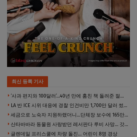
최신 등록 기사
‘사과 편지와 100달러’…40년 만에 훔친 책 돌려준 절도범
LA 반 ICE 시위 대응에 경찰 인건비만 1,700만 달러 썼다.
세금으로 노숙자 지원하랬더니…단체장 보수에 165만달러 ‘펑펑’
산타바바라 동물원 사랑받던 레서판다 루비 사망… 갓 태어난 새끼 2마리 잃은 지 수주 만
글렌데일 프리스쿨에 차량 돌진… 어린이 8명 경상