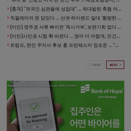
[충격] “외국인 심판들에 성접대” … 쑥대밭된 축협 어디까지 추락하나
칙필레마저 문 닫았다 … 선셋·하이랜드 일대 ‘황량한 거리’로
[이민] 영주권 서류 빠지면 ‘즉시거부’, 보완기회 없다 … 이민심사 8월부터 확 바뀐다
[이민]시민권 시험 확 바뀐다 … 영어 더 어렵게, 민간시험 도입 추진
트럼프, 한인 주지사 후보 홍 프란체스카 정조준 … “미치광이다”
PREV
NEXT