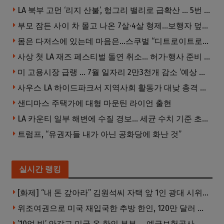
LA 북부 고먼 ‘리지 산불’, 헝그리 밸리로 급확산 … 5번 Fwy 양방향 전면 폐쇄
부모 잠든 사이 차 몰고 나온 7살·4살 형제…보행자 덮쳐 중태
몸은 다저스에 있는데 마음은…스쿠벌 “디트로이트로 돌아가고파”
사상 첫 LA 재즈 페스티벌 돌연 취소… 허가·행사 준비 문제로 일정 변경
미 고용시장 급랭 … 7월 일자리 2만3천개 감소 ‘예상 밖 쇼크’
사우스 LA 하이드파크서 지역사회 활동가 대낮 총격 사망… 용의자 도주
샌디마스 주택가에 대형 마운틴 라이언 출현
LA 카운티 일부 해변에 수질 경보… 세균 수치 기준 초과, 입수 자제 당부
트럼프, “유권자들 내가 아닌 공화당에 화난 것”
실시간 랭킹
[화제] “내 돈 갚아라” 김원석씨 자택 앞 1인 광대 시위 … 한인 투자사, “108만 달러 못받아”
위조여권으로 미국 재입국한 추방 한인, 120만 달러 은행 사기 행각
’10억 빚’ 안갚고 미국 온 한인 부부 … 예금보험공사, 미국서 소송