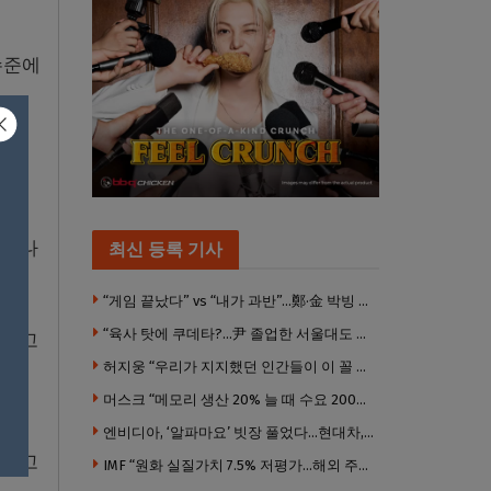
수준에
미국
라이나
최신 등록 기사
다.
“게임 끝났다” vs “내가 과반”…鄭·金 박빙 전대 서로 우위 주장
“육사 탓에 쿠데타?…尹 졸업한 서울대도 없애야 하나”
 하고
허지웅 “우리가 지지했던 인간들이 이 꼴 만들었다”
머스크 “메모리 생산 20% 늘 때 수요 200% 증가” … 반도체 매출 1조달러 눈 앞
인다
엔비디아, ‘알파마요’ 빗장 풀었다…현대차, 자율주행 속도내나
한다고
IMF “원화 실질가치 7.5% 저평가…해외 주식투자 영향”