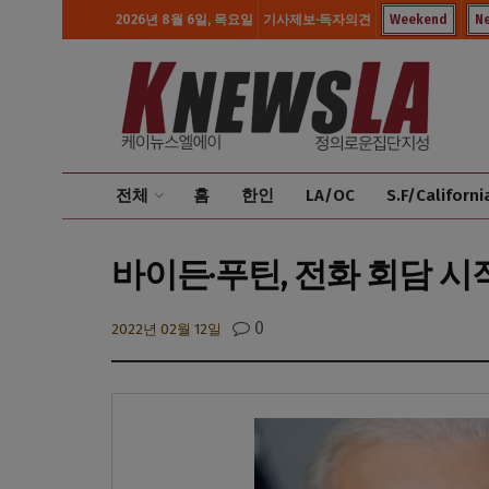
2026년 8월 6일, 목요일
기사제보·독자의견
Weekend
N
전체
홈
한인
LA/OC
S.F/Californi
바이든·푸틴, 전화 회담 시
0
2022년 02월 12일