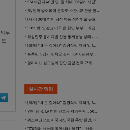
SSI 수급자 40만 명 ‘월 최대 331달러 삭감’ 위기…10만 명은 수급자격 상실
美, 엔화 방어하며 원화도 소환…韓 환율 안정 ‘우군’ 되나
[사건] 30대 한인 남성 아동 성착취물 유포 혐의로 체포
’10억 빚’ 안갚고 미국 온 한인 부부 … 예금보험공사, 미국서 소송
 외무
워싱턴주 동시다발 산불 통제불능 상태 … 이재민 수십만명
 또
[화제] “내 돈 갚아라” 김원석씨 자택 앞 1인 광대 시위 … 한인 투자사, “108만 달러 못받아”
손흥민, 5경기 연속골 실패…LAFC는 승부차기 끝 과달라하라 격파
할라피뇨 살모넬라 집단 감염 전국 27개 주 급속 확산
실시간 랭킹
[화제] “내 돈 갚아라” 김원석씨 자택 앞 1인 광대 시위 … 한인 투자사, “108만 달러 못받아”
연방 당국, LA 한인 간호사 지명수배 … 500만 달러 메디캐어 사기, 선고 직전 한국 도주
위조여권으로 미국 재입국한 추방 한인, 120만 달러 은행 사기 행각
“170달러 냈는데 공연 내내 불편” … 한국 코미디언 LA공연, 음향 불량에 외모 비하 개그 논란