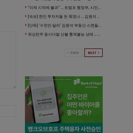
“이제 시작에 불과” … 트럼프 행정부, 시민권 박탈 본격화
[속보] 한인 투자자들 돈 묶였나 … 김원석 회사들 챕터7 강제파산·자진파산 잇따라 신청
[단독] ‘수천만 달러’ 김원석 부동산 스캔들 새 국면 … 한인 투자자들 소송 잇따라 ‘디폴트’ 절차
워싱턴주 동시다발 산불 통제불능 상태 … 이재민 수십만명
PREV
NEXT