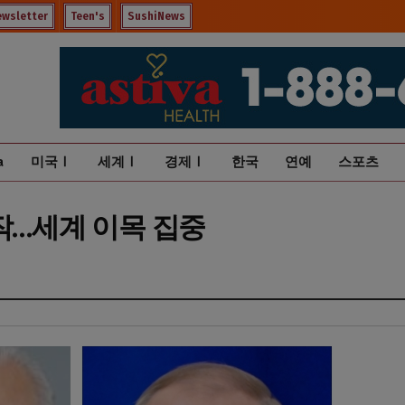
ewsletter
Teen's
SushiNews
a
미국Ⅰ
세계Ⅰ
경제Ⅰ
한국
연예
스포츠
작…세계 이목 집중