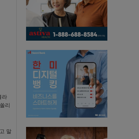
블라
 쏠리
고 말