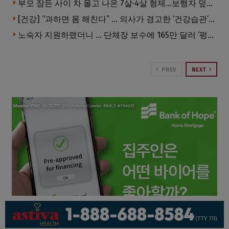
부모 잠든 사이 차 몰고 나온 7살·4살 형제…보행자 덮쳐 중태
[건강] “과하면 몸 해친다” … 의사가 경고한 ‘건강습관’ 5가지
노숙자 지원하랬더니 … 단체장 보수에 165만 달러 ‘펑펑’
PREV
NEXT