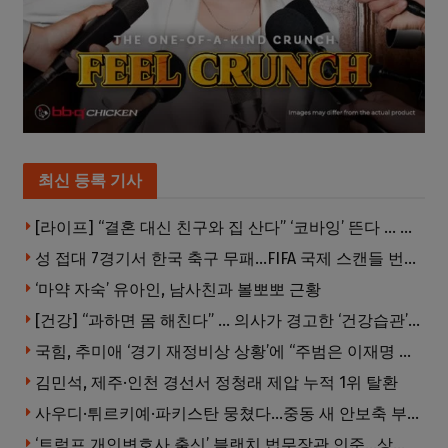
최신 등록 기사
[라이프] “결혼 대신 친구와 집 산다” ‘코바잉’ 뜬다 … 내 집 마련 공식 바뀌었다
성 접대 7경기서 한국 축구 무패…FIFA 국제 스캔들 번지나
‘마약 자숙’ 유아인, 남사친과 볼뽀뽀 근황
[건강] “과하면 몸 해친다” … 의사가 경고한 ‘건강습관’ 5가지
국힘, 추미애 ‘경기 재정비상 상황’에 “주범은 이재명 전 지사”
김민석, 제주·인천 경선서 정청래 제압 누적 1위 탈환
사우디·튀르키예·파키스탄 뭉쳤다…중동 새 안보축 부상하나
‘트럼프 개인변호사 출신’ 블랜치 법무장관 인준…상원 50대49 가결