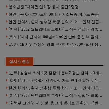
항소법원 “백악관 연회장 공사 중단” 명령
한인타운 6가 호바트에 80세대 저소득층 아파트 준공
한인 한의사, 환자 성추행·폭행 혐의 기소 … 면허 긴급정지
[이슈] “2002 월드컵때도 그랬나” … 심판 성접대 의혹 해외로 일파만파, 4강 신화까지 불똥
[화제] ‘사과 편지와 100달러’…40년 만에 훔친 책 돌려준 절도범
LA 반 ICE 시위 대응에 경찰 인건비만 1,700만 달러 썼다.
실시간 랭킹
[단독] 김원석 회사 4곳 줄줄이 챕터7 청산 절차 … 3개 법인 같은 날 동시 파산 신청
[화제] “내 돈 갚아라” 김원석씨 자택 앞 1인 광대 시위 … 한인 투자사, “108만 달러 못받아”
한인 한의사, 환자 성추행·폭행 혐의 기소 … 면허 긴급정지
[이슈] “2002 월드컵때도 그랬나” … 심판 성접대 의혹 해외로 일파만파, 4강 신화까지 불똥
LA 북부 고먼 ‘리지 산불’, 헝그리 밸리로 급확산 … 5번 Fwy 양방향 전면 폐쇄