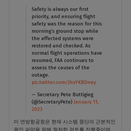
Safety is always our first
priority, and ensuring flight
safety was the reason for this
morning’s ground stop while
the affected systems were
restored and checked. As
normal flight operations have
resumed, FAA continues to
assess the causes of the
outage.
pic.twitter.com/JhsYKBDney
— Secretary Pete Buttigieg
(@SecretaryPete)
January 11,
2023
미 연방항공청은 현재 시스템 중단의 근본적인
원인 파악을 위해 철저한 검토를 진행중이며