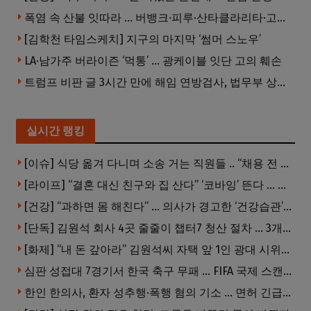
폭염 속 산불 잇따라 … 버뱅크·피루·산타클라리타·고먼 잇단 산불
[김학천 타임스케치] 지구의 마지막 ‘썸머 스노우’
LA·남가주 버라이즌 ‘먹통’ … 광케이블 잇단 고의 훼손
트럼프 비판 글 3시간 만에 해임 연방검사, 법무부 상대 소송
실시간 랭킹
[이슈] 식당 옮겨 다니며 소송 거는 직원들 .. “채용 전 반드시 확인해야”
[라이프] “결혼 대신 친구와 집 산다” ‘코바잉’ 뜬다 … 내 집 마련 공식 바뀌었다
[건강] “과하면 몸 해친다” … 의사가 경고한 ‘건강습관’ 5가지
[단독] 김원석 회사 4곳 줄줄이 챕터7 청산 절차 … 3개 법인 같은 날 동시 파산 신청
[화제] “내 돈 갚아라” 김원석씨 자택 앞 1인 광대 시위 … 한인 투자사, “108만 달러 못받아”
심판 성접대 7경기서 한국 축구 무패 … FIFA 국제 스캔들 번지나
한인 한의사, 환자 성추행·폭행 혐의 기소 … 면허 긴급정지