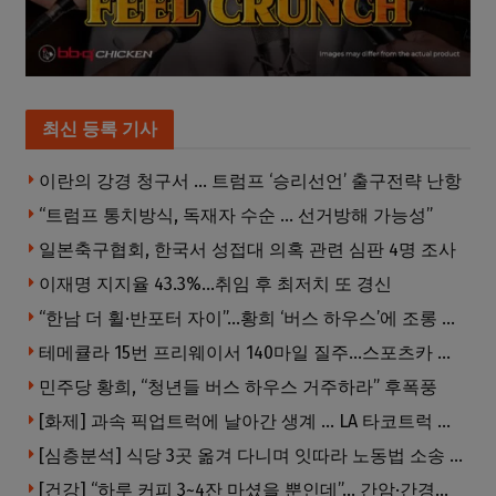
최신 등록 기사
이란의 강경 청구서 … 트럼프 ‘승리선언’ 출구전략 난항
“트럼프 통치방식, 독재자 수순 … 선거방해 가능성”
일본축구협회, 한국서 성접대 의혹 관련 심판 4명 조사
이재명 지지율 43.3%…취임 후 최저치 또 경신
“한남 더 휠·반포터 자이”…황희 ‘버스 하우스’에 조롱 쏟아져
테메큘라 15번 프리웨이서 140마일 질주…스포츠카 압수
민주당 황희, “청년들 버스 하우스 거주하라” 후폭풍
[화제] 과속 픽업트럭에 날아간 생계 … LA 타코트럭 일가족 3명 부상
[심층분석] 식당 3곳 옮겨 다니며 잇따라 노동법 소송 … 피소된 곳 모두 LA·OC 한인 식당들
[건강] “하루 커피 3~4잔 마셨을 뿐인데”… 간암·간경변 위험 뚝