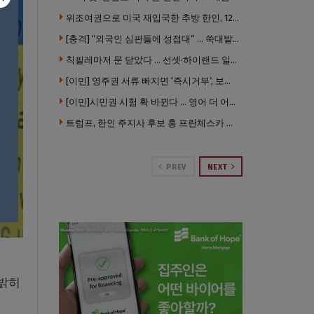
위조여권으로 미국 재입국한 추방 한인, 120만 달러 은행 사기 행각
[충격] “외국인 심판들에 성접대” … 쑥대밭된 축협 어디까지 추락하나
칙필레마저 문 닫았다 … 선셋·하이랜드 일대 ‘황량한 거리’로
[이민] 영주권 서류 빠지면 ‘즉시거부’, 보완기회 없다 … 이민심사 8월부터 확 바뀐다
[이민]시민권 시험 확 바뀐다 … 영어 더 어렵게, 민간시험 도입 추진
트럼프, 한인 주지사 후보 홍 프란체스카 정조준 … “미치광이다”
PREV
NEXT
 밝히