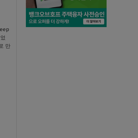
eep
적었
으로 만