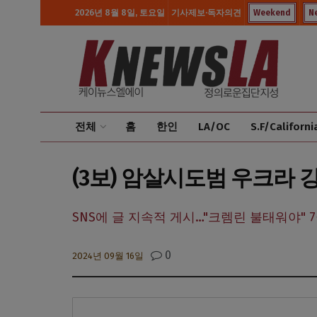
2026년 8월 8일, 토요일
기사제보·독자의견
Weekend
N
전체
홈
한인
LA/OC
S.F/Californi
(3보) 암살시도범 우크라 
SNS에 글 지속적 게시…"크렘린 불태워야" 
0
2024년 09월 16일