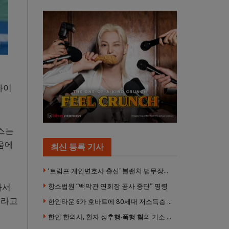
라이
루스는
움에
최신 등록 기사
‘트럼프 개인변호사 출신’ 블랜치 법무장관 인준…상원 50대49 가결
가서
항소법원 “백악관 연회장 공사 중단” 명령
”라고
한인타운 6가 호바트에 80세대 저소득층 아파트 준공
한인 한의사, 환자 성추행·폭행 혐의 기소 … 면허 긴급정지