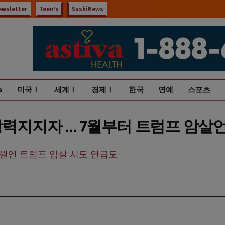
ewsletter
Teen's
SushiNews
a
미국Ⅰ
세계Ⅰ
경제Ⅰ
한국
연예
스포츠
강력지지자 … 7월부터 트럼프 암살
7월엔 트럼프 암살 시도 언급도