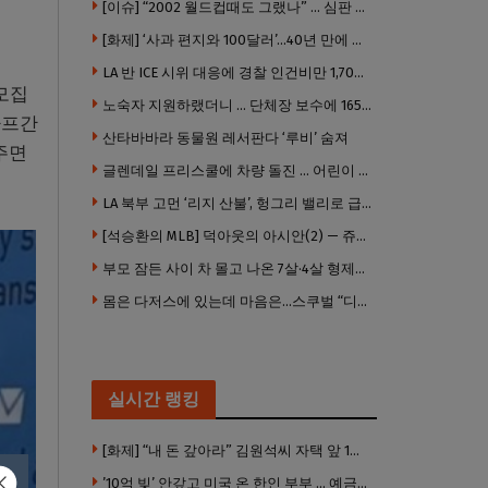
[이슈] “2002 월드컵때도 그랬나” … 심판 성접대 의혹 해외로 일파만파, 4강 신화까지 불똥
[화제] ‘사과 편지와 100달러’…40년 만에 훔친 책 돌려준 절도범
LA 반 ICE 시위 대응에 경찰 인건비만 1,700만 달러 썼다.
모집
노숙자 지원하랬더니 … 단체장 보수에 165만 달러 ‘펑펑’
아프간
산타바바라 동물원 레서판다 ‘루비’ 숨져
주면
글렌데일 프리스쿨에 차량 돌진 … 어린이 8명 경상
LA 북부 고먼 ‘리지 산불’, 헝그리 밸리로 급확산 … 5번 Fwy 양방향 전면 폐쇄
[석승환의 MLB] 덕아웃의 아시안(2) — 쥬우크, 지금 괜찮아요?
부모 잠든 사이 차 몰고 나온 7살·4살 형제…보행자 덮쳐 중태
몸은 다저스에 있는데 마음은…스쿠벌 “디트로이트로 돌아가고파”
실시간 랭킹
[화제] “내 돈 갚아라” 김원석씨 자택 앞 1인 광대 시위 … 한인 투자사, “108만 달러 못받아”
’10억 빚’ 안갚고 미국 온 한인 부부 … 예금보험공사, 미국서 소송