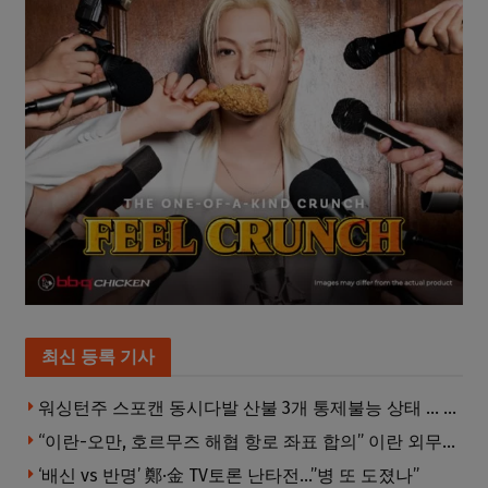
최신 등록 기사
워싱턴주 스포캔 동시다발 산불 3개 통제불능 상태 … 이재민 수십만명
“이란-오만, 호르무즈 해협 항로 좌표 합의” 이란 외무부 발표
‘배신 vs 반명’ 鄭·金 TV토론 난타전…”병 또 도졌나”