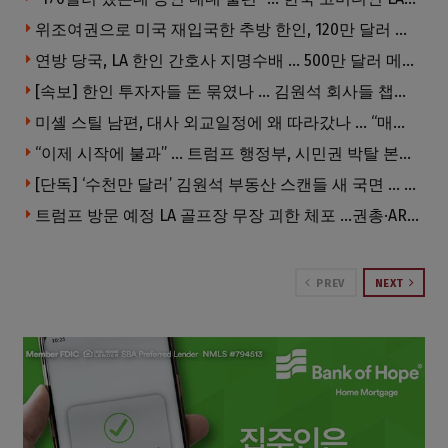
위조여권으로 미국 재입국한 추방 한인, 120만 달러 은행 사기 행각
연방 당국, LA 한인 간호사 지명수배 … 500만 달러 메디캐어 사기, 선고 직전 한국 도주
[속보] 한인 투자자들 돈 묶였나 … 김원석 회사들 챕터7 강제파산·자진파산 잇따라 신청
미셸 스틸 남편, 대사 외교일정에 왜 따라갔나 … “매우 이례적”
“이제 시작에 불과” … 트럼프 행정부, 시민권 박탈 본격화
[단독] ‘수천만 달러’ 김원석 부동산 스캔들 새 국면 … 한인 투자자들 소송 잇따라 ‘디폴트’ 절차
트럼프 방문 예정 LA 골프장 무장 괴한 체포 …권총·AR 소총 소지
PREV
NEXT