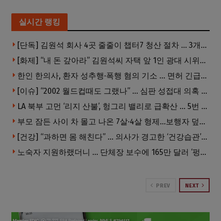
실시간 랭킹
[단독] 김원석 회사 4곳 줄줄이 챕터7 청산 절차 … 3개 법인 같은 날 동시 파산 신청
[화제] “내 돈 갚아라” 김원석씨 자택 앞 1인 광대 시위 … 한인 투자사, “108만 달러 못받아”
한인 한의사, 환자 성추행·폭행 혐의 기소 … 면허 긴급정지
[이슈] “2002 월드컵때도 그랬나” … 심판 성접대 의혹 해외로 일파만파, 4강 신화까지 불똥
LA 북부 고먼 ‘리지 산불’, 헝그리 밸리로 급확산 … 5번 Fwy 양방향 전면 폐쇄
부모 잠든 사이 차 몰고 나온 7살·4살 형제…보행자 덮쳐 중태
[건강] “과하면 몸 해친다” … 의사가 경고한 ‘건강습관’ 5가지
노숙자 지원하랬더니 … 단체장 보수에 165만 달러 ‘펑펑’
PREV
NEXT