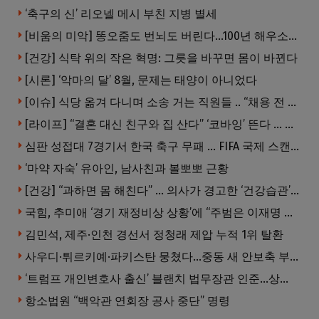
‘축구의 신’ 리오넬 메시 부친 지병 별세
[비움의 미악] 똥오줌도 번뇌도 버린다…100년 해우소의 철학
[건강] 식탁 위의 작은 혁명: 그릇을 바꾸면 몸이 바뀐다
[시론] ‘악마의 달’ 8월, 문제는 태양이 아니었다
[이슈] 식당 옮겨 다니며 소송 거는 직원들 .. “채용 전 반드시 확인해야”
[라이프] “결혼 대신 친구와 집 산다” ‘코바잉’ 뜬다 … 내 집 마련 공식 바뀌었다
심판 성접대 7경기서 한국 축구 무패 … FIFA 국제 스캔들 번지나
‘마약 자숙’ 유아인, 남사친과 볼뽀뽀 근황
[건강] “과하면 몸 해친다” … 의사가 경고한 ‘건강습관’ 5가지
국힘, 추미애 ‘경기 재정비상 상황’에 “주범은 이재명 전 지사”
김민석, 제주·인천 경선서 정청래 제압 누적 1위 탈환
사우디·튀르키예·파키스탄 뭉쳤다…중동 새 안보축 부상하나
‘트럼프 개인변호사 출신’ 블랜치 법무장관 인준…상원 50대49 가결
항소법원 “백악관 연회장 공사 중단” 명령