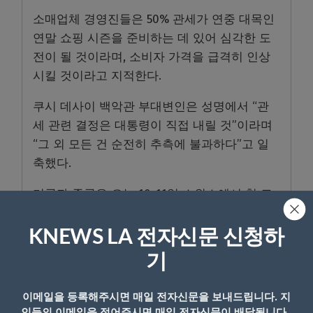
소매업체 경영진들은 50% 관세가 연중 대목인
연말 쇼핑 시즌을 준비하는 데 있어 심각한 도
전이 될 것이라며, 소비자 가격을 급격히 인상
시킬 것이라고 지적한다.
쿠시 데사이 백악관 부대변인은 성명에서 “관
세 관련 결정은 대통령이 직접 내릴 것”이라며
“그 외 모든 건 순전히 추측에 불과하다”고 일
축했다.
미국과 중국은 오는 10~11일 스위스에서 첫 고
위급 무역 협상을 할 예정이다. 미국은 스콧 베
선트 재무장관이, 중국은 허리펑 국무원 부총리
KNEWS LA 전자신문 신청하
가 협상팀을 이끈다.
기
이메일을 등록해주시면 매일 전자신문을 보내드립니다. 지
- Copyright © KNEWSLA.COM, 무단 전재 및 재배포 금지
인들의 이메일을 적어주시면 매일 전자신문이 배달됩니다.