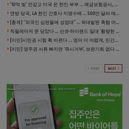
’10억 빚’ 안갚고 미국 온 한인 부부 … 예금보험공사, 미국서 소송
연방 당국, LA 한인 간호사 지명수배 … 500만 달러 메디캐어 사기, 선고 직전 한국 도주
[충격] “외국인 심판들에 성접대” … 쑥대밭된 축협 어디까지 추락하나
칙필레마저 문 닫았다 … 선셋·하이랜드 일대 ‘황량한 거리’로
[이민]시민권 시험 확 바뀐다 … 영어 더 어렵게, 민간시험 도입 추진
[이민] 영주권 서류 빠지면 ‘즉시거부’, 보완기회 없다 … 이민심사 8월부터 확 바뀐다
PREV
NEXT