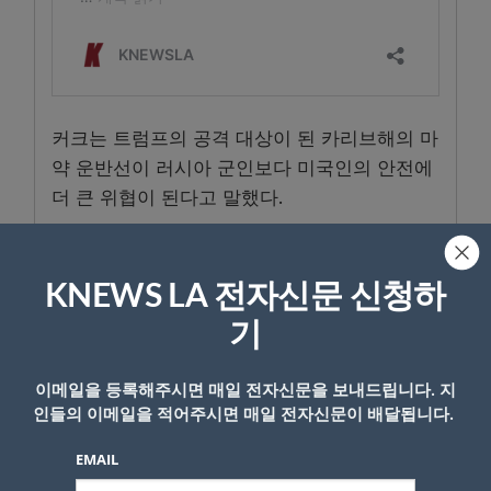
커크는 트럼프의 공격 대상이 된 카리브해의 마
약 운반선이 러시아 군인보다 미국인의 안전에
더 큰 위협이 된다고 말했다.
미국 관리들은 국방부의 차기 국가방위전략이
이러한 변화를 공고히 할 것으로 예상하며, 본
KNEWS LA 전자신문 신청하
토 방위와 라틴 아메리카를 핵심 국가 안보 우
기
선순위로 격상시키고 중요 자원을 국내에 더 가
깝게 옮길 것이라고 말했다.
이메일을 등록해주시면 매일 전자신문을 보내드립니다. 지
트럼프는 자신과 유사한 정책을 추구하는 우익
인들의 이메일을 적어주시면 매일 전자신문이 배달됩니다.
지도자들에게는 보상했다.
EMAIL
엘살바도르의 나이브 부켈레 대통령은 악명 높