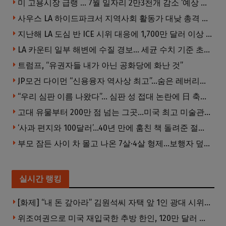
미 고용시장 급랭 … 7월 일자리 2만3천개 감소 ‘예상 밖 쇼크’
사우스 LA 하이드파크서 지역사회 활동가 대낮 총격 사망… 용의자 도주
지난해 LA 도심 반 ICE 시위 대응에 1,700만 달러 이상 지출… LAPD, 대규모 시위 대비 강화 필요
LA 카운티 일부 해변에 수질 경보… 세균 수치 기준 초과, 입수 자제 당부
트럼프, “유권자들 내가 아닌 공화당에 화난 것”
JP모건 다이먼 “신용융자 역사상 최고”…숨은 레버리지 경고
“우리 심판 이름 나왔다”… 심판 성 접대 논란에 日 축구계 발칵
고대 유물부터 200만 점 넘는 그곳…미국 최고 미술관은?
‘사과 편지와 100달러’…40년 만에 훔친 책 돌려준 절도범
부모 잠든 사이 차 몰고 나온 7살·4살 형제…보행자 덮쳐 중태
실시간 랭킹
[화제] “내 돈 갚아라” 김원석씨 자택 앞 1인 광대 시위 … 한인 투자사, “108만 달러 못받아”
위조여권으로 미국 재입국한 추방 한인, 120만 달러 은행 사기 행각