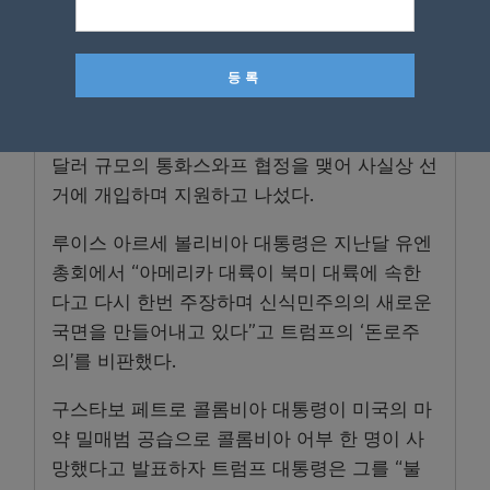
은 최고 보안 교도소에 250명 이상의 미국인 추
방자를 수용하는 대가로 600만 달러를 받았다.
아르헨티나의 하비에르 밀레이 대통령에 대해
서는 중간평가격인 의회 선거를 앞두고 200억
달러 규모의 통화스와프 협정을 맺어 사실상 선
거에 개입하며 지원하고 나섰다.
루이스 아르세 볼리비아 대통령은 지난달 유엔
총회에서 “아메리카 대륙이 북미 대륙에 속한
다고 다시 한번 주장하며 신식민주의의 새로운
국면을 만들어내고 있다”고 트럼프의 ‘돈로주
의’를 비판했다.
구스타보 페트로 콜롬비아 대통령이 미국의 마
약 밀매범 공습으로 콜롬비아 어부 한 명이 사
망했다고 발표하자 트럼프 대통령은 그를 “불