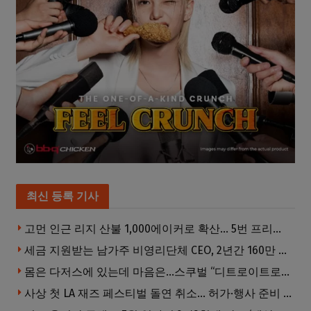
최신 등록 기사
고먼 인근 리지 산불 1,000에이커로 확산… 5번 프리웨이 양방향 전면 폐쇄
세금 지원받는 남가주 비영리단체 CEO, 2년간 160만 달러 이상 받아… 미사용 휴가수당만 수십만 달러
몸은 다저스에 있는데 마음은…스쿠벌 “디트로이트로 돌아가고파”
사상 첫 LA 재즈 페스티벌 돌연 취소… 허가·행사 준비 문제로 일정 변경