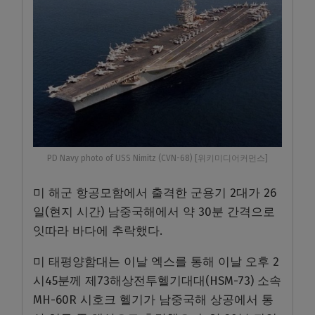
PD Navy photo of USS Nimitz (CVN-68) [위키미디어커먼스]
미 해군 항공모함에서 출격한 군용기 2대가 26
일(현지 시간) 남중국해에서 약 30분 간격으로
잇따라 바다에 추락했다.
미 태평양함대는 이날 엑스를 통해 이날 오후 2
시45분께 제73해상전투헬기대대(HSM-73) 소속
MH-60R 시호크 헬기가 남중국해 상공에서 통