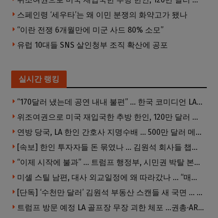
스페인령 ‘세우타’는 왜 이민 분쟁의 화약고가 됐나
“이란 전쟁 6개월만에 미군 사드 80% 소모”
유럽 10대들 SNS 살인청부 조직 확산에 공포
실시간 랭킹
“170달러 냈는데 공연 내내 불편” … 한국 코미디언 LA공연, 음향 불량에 외모 비하 개그 논란
위조여권으로 미국 재입국한 추방 한인, 120만 달러 은행 사기 행각
연방 당국, LA 한인 간호사 지명수배 … 500만 달러 메디캐어 사기, 선고 직전 한국 도주
[속보] 한인 투자자들 돈 묶였나 … 김원석 회사들 챕터7 강제파산·자진파산 잇따라 신청
“이제 시작에 불과” … 트럼프 행정부, 시민권 박탈 본격화
미셸 스틸 남편, 대사 외교일정에 왜 따라갔나 … “매우 이례적”
[단독] ‘수천만 달러’ 김원석 부동산 스캔들 새 국면 … 한인 투자자들 소송 잇따라 ‘디폴트’ 절차
트럼프 방문 예정 LA 골프장 무장 괴한 체포 …권총·AR 소총 소지