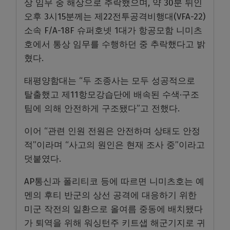
상 임무 중 해상으로 추락했으며, 약 30분 뒤인
오후 3시15분께는 제22전투공격비행대(VFA-22)
소속 F/A-18F 슈퍼호넷 1대가 항공모함 니미츠
호에서 통상 임무를 수행하던 중 추락했다고 밝
혔다.
태평양함대는 “두 조종사는 모두 성공적으로
탈출했고 제11항모강습단에 배속된 수색·구조
팀에 의해 안전하게 구조됐다”고 전했다.
이어 “관련 인원 전원은 안전하며 상태도 안정
적”이라며 “사고의 원인은 현재 조사 중”이라고
덧붙였다.
AP통신과 폴리티코 등에 따르면 니미츠호는 예
멘의 후티 반군의 상선 공격에 대응하기 위한
미군 작전의 일환으로 올여름 중동에 배치됐다
가 퇴역을 위해 워싱턴주 키트샙 해군기지로 귀