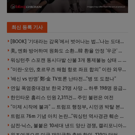
최신 등록 기사
[BOOK] ‘기대라는 감옥’에서 벗어나는 법…’나는 도대체 왜 눈치를 볼까’
美, 엔화 방어하며 원화도 소환…韓 환율 안정 ‘우군’ 되나
워싱턴주 스포캔 동시다발 산불 3개 통제불능 상태 … 이재민 수십만명
“이란-오만, 호르무즈 해협 항로 좌표 합의” 이란 외무부 발표
‘배신 vs 반명’ 鄭·金 TV토론 난타전…”병 또 도졌나”
연일 폭염중대경보 한국 21명 사망 … 하루 198명 응급실행
한인타운 홈리스 민원 2,311건… 주민 불편은 여전
“이제 시작에 불과” … 트럼프 행정부, 시민권 박탈 본격화
트럼프 76m 기념 아치 논란…”워싱턴 역사경관 훼손 우려”
삼전·닉스, 불붙은 10세대 낸드 양산 경쟁, 캘리포니아서 공개
위조여권으로 미국 재입국한 추방 한인, 120만 달러 은행 사기 행각