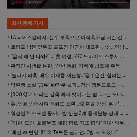
최신 등록 기사
LA 피어스칼리지, 선수 부족으로 미식축구팀 시즌 전격 중단
트럼프 방문 앞두고 골프장 인근서 체포된 남성…연방 총기 혐의 적용
“음식 왜 안 나와?” … 美 여성, KFC 드라이브 스루서 소총 위협
황정민 사생활 논란, ’77번 통화’ 기록에 법조계 주목
‘술타기 의혹’ 배우 이재룡 재판행…’음주운전’ 혐의는 제외
역주행 소설 ‘급류’ 40만부 돌파…영상·웹툰으로도 나온다
[BOOK] ‘기대라는 감옥’에서 벗어나는 법…’나는 도대체 왜 눈치를 볼까’
美, 엔화 방어하며 원화도 소환…韓 환율 안정 ‘우군’ 되나
워싱턴주 스포캔 동시다발 산불 3개 통제불능 상태 … 이재민 수십만명
“이란-오만, 호르무즈 해협 항로 좌표 합의” 이란 외무부 발표
‘배신 vs 반명’ 鄭·金 TV토론 난타전…”병 또 도졌나”