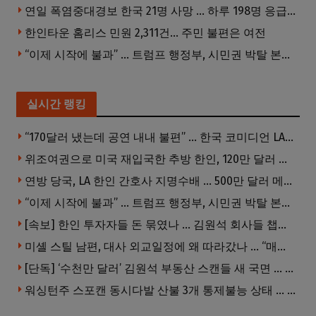
연일 폭염중대경보 한국 21명 사망 … 하루 198명 응급실행
한인타운 홈리스 민원 2,311건… 주민 불편은 여전
“이제 시작에 불과” … 트럼프 행정부, 시민권 박탈 본격화
실시간 랭킹
“170달러 냈는데 공연 내내 불편” … 한국 코미디언 LA공연, 음향 불량에 외모 비하 개그 논란
위조여권으로 미국 재입국한 추방 한인, 120만 달러 은행 사기 행각
연방 당국, LA 한인 간호사 지명수배 … 500만 달러 메디캐어 사기, 선고 직전 한국 도주
“이제 시작에 불과” … 트럼프 행정부, 시민권 박탈 본격화
[속보] 한인 투자자들 돈 묶였나 … 김원석 회사들 챕터7 강제파산·자진파산 잇따라 신청
미셸 스틸 남편, 대사 외교일정에 왜 따라갔나 … “매우 이례적”
[단독] ‘수천만 달러’ 김원석 부동산 스캔들 새 국면 … 한인 투자자들 소송 잇따라 ‘디폴트’ 절차
워싱턴주 스포캔 동시다발 산불 3개 통제불능 상태 … 이재민 수십만명