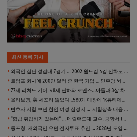
최신 등록 기사
외국인 심판 성접대 7경기 … 2002 월드컵 4강 신화도 흔들
트럼프 회사에 200만 달러 준 한국 기업 … 민주당 뇌물의혹 조사
77세 리처드 기어, 48세 연하와 로맨스…아들과 3살 차
올리브영, 美 세포라 뚫었다…580개 매장에 ‘K뷰티에딧’ 론칭
변호사 시험 보던 한인 여성 심정지 … ‘시험장측 대응 부적절’ 소송
“합법 취업허가 있는데” … 메릴랜드대 교수, 공항서 ICE에 체포, 구금 중
동포청, 재외국민 우편·전자투표 추진 … 2028년 도입 목표