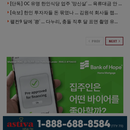
[단독] OC 유명 한인식당 업주 ‘망신살’ … 육류대금 안 갚자 식당서 공개추심
[속보] 한인 투자자들 돈 묶였나 … 김원석 회사들 챕터7 강제파산·자진파산 잇따라 신청
팰컨9 달에 ‘쾅’ … 다누리, 충돌 직후 달 표면 촬영 유일 탐사선
PREV
NEXT