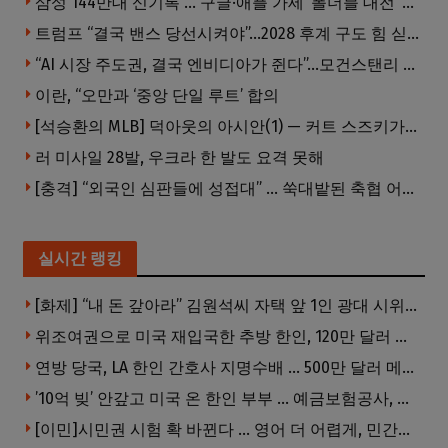
삼성 144만대 신기록 … 구글·애플 가세 ‘폴더블 대전’ 열린다
트럼프 “결국 밴스 당선시켜야”…2028 후계 구도 힘 싣나
“AI 시장 주도권, 결국 엔비디아가 쥔다”…모건스탠리 장담
이란, “오만과 ‘중앙 단일 루트’ 합의
[석승환의 MLB] 덕아웃의 아시안(1) — 커트 스즈키가 우리에게 묻는 것
러 미사일 28발, 우크라 한 발도 요격 못해
[충격] “외국인 심판들에 성접대” … 쑥대밭된 축협 어디까지 추락하나
실시간 랭킹
[화제] “내 돈 갚아라” 김원석씨 자택 앞 1인 광대 시위 … 한인 투자사, “108만 달러 못받아”
위조여권으로 미국 재입국한 추방 한인, 120만 달러 은행 사기 행각
연방 당국, LA 한인 간호사 지명수배 … 500만 달러 메디캐어 사기, 선고 직전 한국 도주
’10억 빚’ 안갚고 미국 온 한인 부부 … 예금보험공사, 미국서 소송
[이민]시민권 시험 확 바뀐다 … 영어 더 어렵게, 민간시험 도입 추진