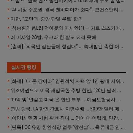
트럼프 “결국 밴스 당선시켜야”…2028 후계 구도 힘 싣나
“AI 시장 주도권, 결국 엔비디아가 쥔다”…모건스탠리 장담
이란, “오만과 ‘중앙 단일 루트’ 합의
[석승환의 MLB] 덕아웃의 아시안(1) — 커트 스즈키가 우리에게 묻는 것
러 미사일 28발, 우크라 한 발도 요격 못해
[충격] “외국인 심판들에 성접대” … 쑥대밭된 축협 어디까지 추락하나
실시간 랭킹
[화제] “내 돈 갚아라” 김원석씨 자택 앞 1인 광대 시위 … 한인 투자사, “108만 달러 못받아”
위조여권으로 미국 재입국한 추방 한인, 120만 달러 은행 사기 행각
’10억 빚’ 안갚고 미국 온 한인 부부 … 예금보험공사, 미국서 소송
연방 당국, LA 한인 간호사 지명수배 … 500만 달러 메디캐어 사기, 선고 직전 한국 도주
[이민]시민권 시험 확 바뀐다 … 영어 더 어렵게, 민간시험 도입 추진
[단독] OC 유명 한인식당 업주 ‘망신살’ … 육류대금 안 갚자 식당서 공개추심