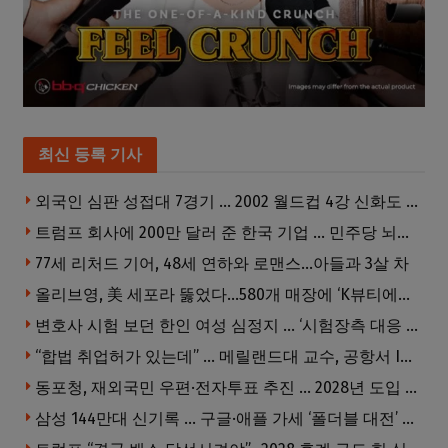
최신 등록 기사
외국인 심판 성접대 7경기 … 2002 월드컵 4강 신화도 흔들
트럼프 회사에 200만 달러 준 한국 기업 … 민주당 뇌물의혹 조사
77세 리처드 기어, 48세 연하와 로맨스…아들과 3살 차
올리브영, 美 세포라 뚫었다…580개 매장에 ‘K뷰티에딧’ 론칭
변호사 시험 보던 한인 여성 심정지 … ‘시험장측 대응 부적절’ 소송
“합법 취업허가 있는데” … 메릴랜드대 교수, 공항서 ICE에 체포, 구금 중
동포청, 재외국민 우편·전자투표 추진 … 2028년 도입 목표
삼성 144만대 신기록 … 구글·애플 가세 ‘폴더블 대전’ 열린다