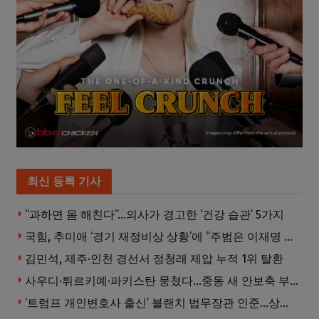
최신 등록 기사
“과하면 몸 해친다”…의사가 경고한 ‘건강 습관’ 5가지
국힘, 추미애 ‘경기 재정비상 상황’에 “주범은 이재명 전 지사”
김민석, 제주·인천 경선서 정청래 제압 누적 1위 탈환
사우디·튀르키예·파키스탄 뭉쳤다…중동 새 안보축 부상하나
‘트럼프 개인변호사 출신’ 블랜치 법무장관 인준…상원 50대49 가결