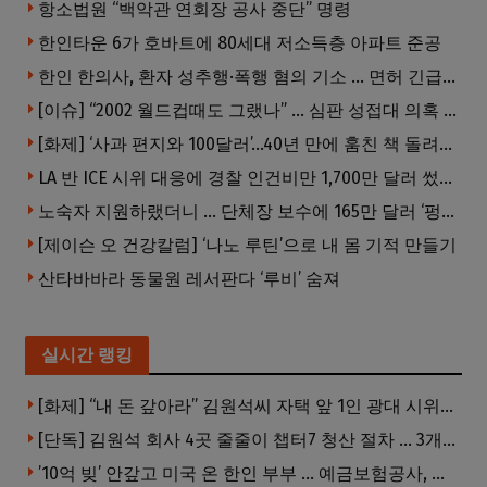
항소법원 “백악관 연회장 공사 중단” 명령
한인타운 6가 호바트에 80세대 저소득층 아파트 준공
한인 한의사, 환자 성추행·폭행 혐의 기소 … 면허 긴급정지
[이슈] “2002 월드컵때도 그랬나” … 심판 성접대 의혹 해외로 일파만파, 4강 신화까지 불똥
[화제] ‘사과 편지와 100달러’…40년 만에 훔친 책 돌려준 절도범
LA 반 ICE 시위 대응에 경찰 인건비만 1,700만 달러 썼다.
노숙자 지원하랬더니 … 단체장 보수에 165만 달러 ‘펑펑’
[제이슨 오 건강칼럼] ‘나노 루틴’으로 내 몸 기적 만들기
산타바바라 동물원 레서판다 ‘루비’ 숨져
실시간 랭킹
[화제] “내 돈 갚아라” 김원석씨 자택 앞 1인 광대 시위 … 한인 투자사, “108만 달러 못받아”
[단독] 김원석 회사 4곳 줄줄이 챕터7 청산 절차 … 3개 법인 같은 날 동시 파산 신청
’10억 빚’ 안갚고 미국 온 한인 부부 … 예금보험공사, 미국서 소송