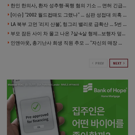
한인 한의사, 환자 성추행·폭행 혐의 기소 … 면허 긴급정지
[이슈] “2002 월드컵때도 그랬나” … 심판 성접대 의혹 해외로 일파만파, 4강 신화까지 불똥
LA 북부 고먼 ‘리지 산불’, 헝그리 밸리로 급확산 … 5번 Fwy 양방향 전면 폐쇄
부모 잠든 사이 차 몰고 나온 7살·4살 형제…보행자 덮쳐 중태
인앤아웃, 총기난사 희생 직원 추모 … “자신의 매장 운영이 꿈이었다”
PREV
NEXT