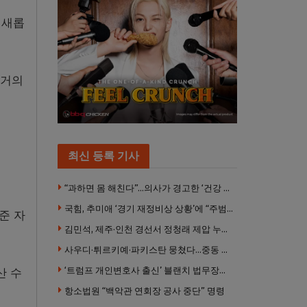
 새롭
 거의
최신 등록 기사
“과하면 몸 해친다”…의사가 경고한 ‘건강 습관’ 5가지
국힘, 추미애 ‘경기 재정비상 상황’에 “주범은 이재명 전 지사”
준 자
김민석, 제주·인천 경선서 정청래 제압 누적 1위 탈환
사우디·튀르키예·파키스탄 뭉쳤다…중동 새 안보축 부상하나
‘트럼프 개인변호사 출신’ 블랜치 법무장관 인준…상원 50대49 가결
산 수
항소법원 “백악관 연회장 공사 중단” 명령