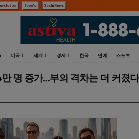
ewsletter
Teen's
SushiNews
a
미국Ⅰ
세계Ⅰ
경제Ⅰ
한국
연예
스포츠
4만 명 증가…부의 격차는 더 커졌