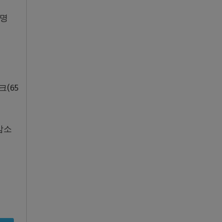
1명
(65
감소