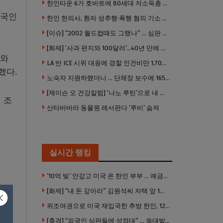
한인타운 6가 호바트에 80세대 저소득층 아파트 준공
미국인
한인 한의사, 환자 성추행·폭행 혐의 기소 … 면허 긴급정지
[이슈] “2002 월드컵때도 그랬나” … 심판 성접대 의혹 해외로 일파만파, 4강 신화까지 불똥
[화제] ‘사과 편지와 100달러’…40년 만에 훔친 책 돌려준 절도범
지와
LA 반 ICE 시위 대응에 경찰 인건비만 1,700만 달러 썼다.
했다.
노숙자 지원하랬더니 … 단체장 보수에 165만 달러 ‘펑펑’
[제이슨 오 건강칼럼] ‘나노 루틴’으로 내 몸 기적 만들기
 조
산타바바라 동물원 레서판다 ‘루비’ 숨져
실시간 랭킹
’10억 빚’ 안갚고 미국 온 한인 부부 … 예금보험공사, 미국서 소송
[화제] “내 돈 갚아라” 김원석씨 자택 앞 1인 광대 시위 … 한인 투자사, “108만 달러 못받아”
위조여권으로 미국 재입국한 추방 한인, 120만 달러 은행 사기 행각
[충격] “외국인 심판들에 성접대” … 쑥대밭된 축협 어디까지 추락하나