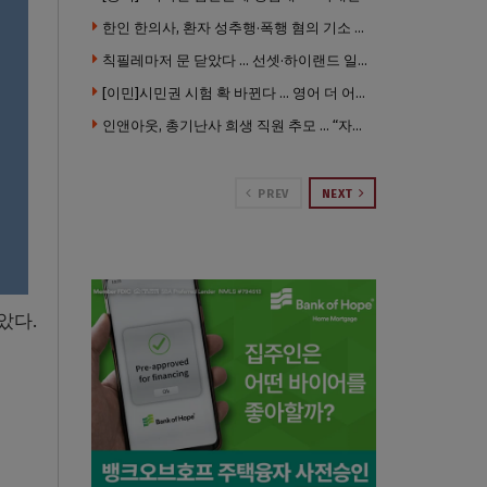
한인 한의사, 환자 성추행·폭행 혐의 기소 … 면허 긴급정지
칙필레마저 문 닫았다 … 선셋·하이랜드 일대 ‘황량한 거리’로
[이민]시민권 시험 확 바뀐다 … 영어 더 어렵게, 민간시험 도입 추진
인앤아웃, 총기난사 희생 직원 추모 … “자신의 매장 운영이 꿈이었다”
PREV
NEXT
았다.