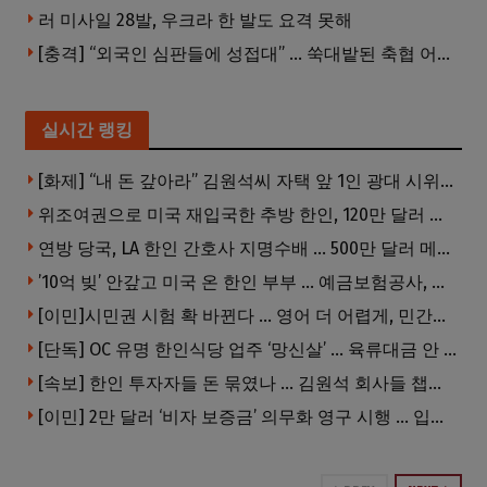
러 미사일 28발, 우크라 한 발도 요격 못해
[충격] “외국인 심판들에 성접대” … 쑥대밭된 축협 어디까지 추락하나
실시간 랭킹
[화제] “내 돈 갚아라” 김원석씨 자택 앞 1인 광대 시위 … 한인 투자사, “108만 달러 못받아”
위조여권으로 미국 재입국한 추방 한인, 120만 달러 은행 사기 행각
연방 당국, LA 한인 간호사 지명수배 … 500만 달러 메디캐어 사기, 선고 직전 한국 도주
’10억 빚’ 안갚고 미국 온 한인 부부 … 예금보험공사, 미국서 소송
[이민]시민권 시험 확 바뀐다 … 영어 더 어렵게, 민간시험 도입 추진
[단독] OC 유명 한인식당 업주 ‘망신살’ … 육류대금 안 갚자 식당서 공개추심
[속보] 한인 투자자들 돈 묶였나 … 김원석 회사들 챕터7 강제파산·자진파산 잇따라 신청
[이민] 2만 달러 ‘비자 보증금’ 의무화 영구 시행 … 입국 문턱 더 높아진다.