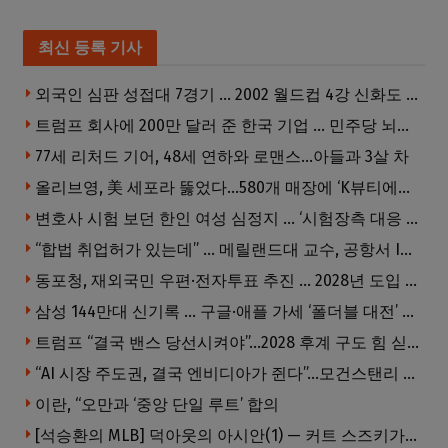
최신 등록 기사
외국인 심판 성접대 7경기 … 2002 월드컵 4강 신화도 흔들
트럼프 회사에 200만 달러 준 한국 기업 … 민주당 뇌물의혹 조사
77세 리처드 기어, 48세 연하와 로맨스…아들과 3살 차
올리브영, 美 세포라 뚫었다…580개 매장에 ‘K뷰티에딧’ 론칭
변호사 시험 보던 한인 여성 심정지 … ‘시험장측 대응 부적절’ 소송
“합법 취업허가 있는데” … 메릴랜드대 교수, 공항서 ICE에 체포, 구금 중
동포청, 재외국민 우편·전자투표 추진 … 2028년 도입 목표
삼성 144만대 신기록 … 구글·애플 가세 ‘폴더블 대전’ 열린다
트럼프 “결국 밴스 당선시켜야”…2028 후계 구도 힘 싣나
“AI 시장 주도권, 결국 엔비디아가 쥔다”…모건스탠리 장담
이란, “오만과 ‘중앙 단일 루트’ 합의
[석승환의 MLB] 덕아웃의 아시안(1) — 커트 스즈키가 우리에게 묻는 것