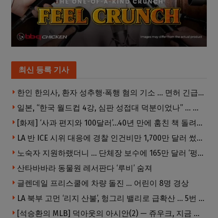
최신 등록 기사
한인 한의사, 환자 성추행·폭행 혐의 기소 … 면허 긴급정지
일본, “한국 월드컵 4강, 심판 성접대 덕분이었나” … 의혹눈덩이
[화제] ‘사과 편지와 100달러’…40년 만에 훔친 책 돌려준 절도범
LA 반 ICE 시위 대응에 경찰 인건비만 1,700만 달러 썼다.
노숙자 지원하랬더니 … 단체장 보수에 165만 달러 ‘펑펑’
산타바바라 동물원 레서판다 ‘루비’ 숨져
글렌데일 프리스쿨에 차량 돌진 … 어린이 8명 경상
LA 북부 고먼 ‘리지 산불’, 헝그리 밸리로 급확산 … 5번 Fwy 양방향 전면 폐쇄
[석승환의 MLB] 덕아웃의 아시안(2) — 쥬우크, 지금 괜찮아요?