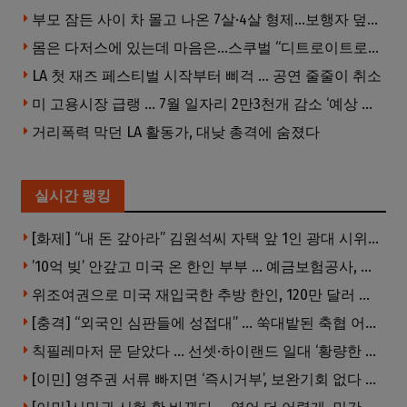
부모 잠든 사이 차 몰고 나온 7살·4살 형제…보행자 덮쳐 중태
몸은 다저스에 있는데 마음은…스쿠벌 “디트로이트로 돌아가고파”
LA 첫 재즈 페스티벌 시작부터 삐걱 … 공연 줄줄이 취소
미 고용시장 급랭 … 7월 일자리 2만3천개 감소 ‘예상 밖 쇼크’
거리폭력 막던 LA 활동가, 대낮 총격에 숨졌다
실시간 랭킹
[화제] “내 돈 갚아라” 김원석씨 자택 앞 1인 광대 시위 … 한인 투자사, “108만 달러 못받아”
’10억 빚’ 안갚고 미국 온 한인 부부 … 예금보험공사, 미국서 소송
위조여권으로 미국 재입국한 추방 한인, 120만 달러 은행 사기 행각
[충격] “외국인 심판들에 성접대” … 쑥대밭된 축협 어디까지 추락하나
칙필레마저 문 닫았다 … 선셋·하이랜드 일대 ‘황량한 거리’로
[이민] 영주권 서류 빠지면 ‘즉시거부’, 보완기회 없다 … 이민심사 8월부터 확 바뀐다