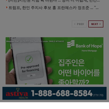
[이민]시민권 시험 확 바뀐다 … 영어 더 어렵게, 민간시험 도입 추진
트럼프, 한인 주지사 후보 홍 프란체스카 정조준 … “미치광이다”
PREV
NEXT