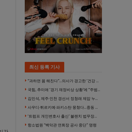
최신 등록 기사
“과하면 몸 해친다”…의사가 경고한 ‘건강 습관’ 5가지
국힘, 추미애 ‘경기 재정비상 상황’에 “주범은 이재명 전 지사”
김민석, 제주·인천 경선서 정청래 제압 누적 1위 탈환
사우디·튀르키예·파키스탄 뭉쳤다…중동 새 안보축 부상하나
‘트럼프 개인변호사 출신’ 블랜치 법무장관 인준…상원 50대49 가결
항소법원 “백악관 연회장 공사 중단” 명령
 기간