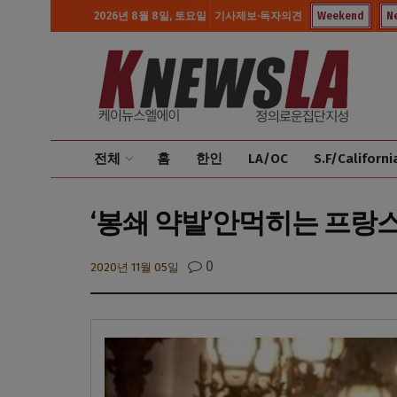
2026년 8월 8일, 토요일
기사제보·독자의견
Weekend
N
전체
홈
한인
LA/OC
S.F/Californi
‘봉쇄 약발’안먹히는 프랑스
0
2020년 11월 05일