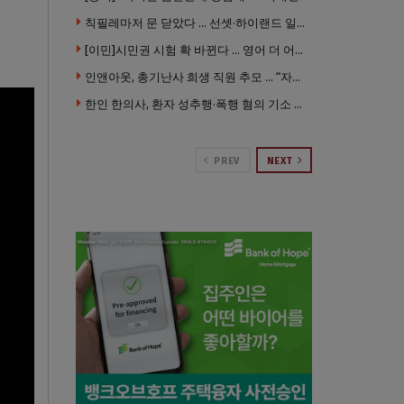
칙필레마저 문 닫았다 … 선셋·하이랜드 일대 ‘황량한 거리’로
[이민]시민권 시험 확 바뀐다 … 영어 더 어렵게, 민간시험 도입 추진
인앤아웃, 총기난사 희생 직원 추모 … “자신의 매장 운영이 꿈이었다”
한인 한의사, 환자 성추행·폭행 혐의 기소 … 면허 긴급정지
PREV
NEXT