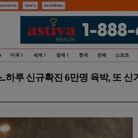
ewsletter
Teen's
SushiNews
a
미국Ⅰ
세계Ⅰ
경제Ⅰ
한국
연예
스포츠
..하루 신규확진 6만명 육박, 또 신