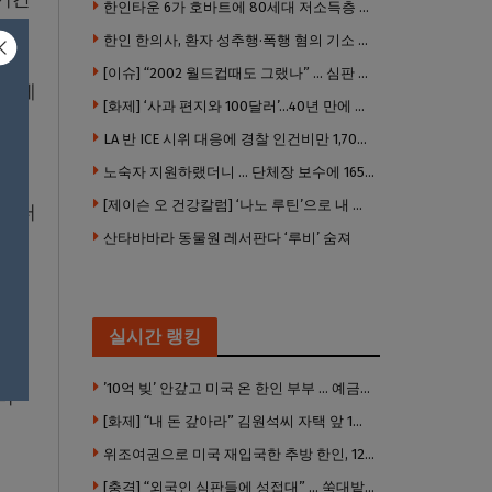
한인타운 6가 호바트에 80세대 저소득층 아파트 준공
.
한인 한의사, 환자 성추행·폭행 혐의 기소 … 면허 긴급정지
[이슈] “2002 월드컵때도 그랬나” … 심판 성접대 의혹 해외로 일파만파, 4강 신화까지 불똥
 크게
[화제] ‘사과 편지와 100달러’…40년 만에 훔친 책 돌려준 절도범
LA 반 ICE 시위 대응에 경찰 인건비만 1,700만 달러 썼다.
노숙자 지원하랬더니 … 단체장 보수에 165만 달러 ‘펑펑’
유를
[제이슨 오 건강칼럼] ‘나노 루틴’으로 내 몸 기적 만들기
시부터
산타바바라 동물원 레서판다 ‘루비’ 숨져
규모
실시간 랭킹
’10억 빚’ 안갚고 미국 온 한인 부부 … 예금보험공사, 미국서 소송
며
[화제] “내 돈 갚아라” 김원석씨 자택 앞 1인 광대 시위 … 한인 투자사, “108만 달러 못받아”
위조여권으로 미국 재입국한 추방 한인, 120만 달러 은행 사기 행각
[충격] “외국인 심판들에 성접대” … 쑥대밭된 축협 어디까지 추락하나