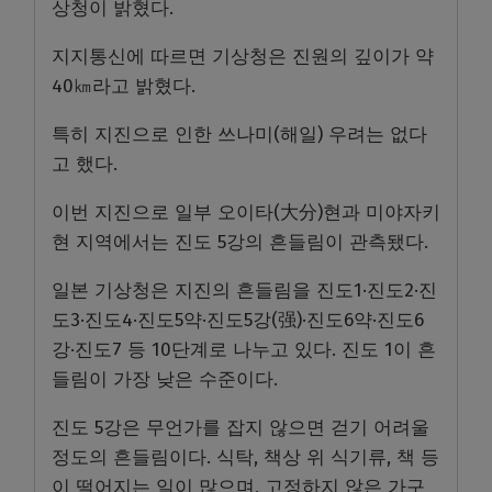
상청이 밝혔다.
지지통신에 따르면 기상청은 진원의 깊이가 약
40㎞라고 밝혔다.
특히 지진으로 인한 쓰나미(해일) 우려는 없다
고 했다.
이번 지진으로 일부 오이타(大分)현과 미야자키
현 지역에서는 진도 5강의 흔들림이 관측됐다.
일본 기상청은 지진의 흔들림을 진도1·진도2·진
도3·진도4·진도5약·진도5강(强)·진도6약·진도6
강·진도7 등 10단계로 나누고 있다. 진도 1이 흔
들림이 가장 낮은 수준이다.
진도 5강은 무언가를 잡지 않으면 걷기 어려울
정도의 흔들림이다. 식탁, 책상 위 식기류, 책 등
이 떨어지는 일이 많으며, 고정하지 않은 가구