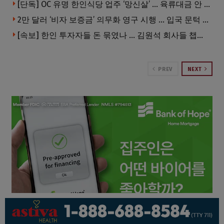
[단독] OC 유명 한인식당 업주 ‘망신살’ … 육류대금 안 갚자 식당서 공개추심
2만 달러 ‘비자 보증금’ 의무화 영구 시행 … 입국 문턱 더 높아진다.
[속보] 한인 투자자들 돈 묶였나 … 김원석 회사들 챕터7 강제파산·자진파산 잇따라 신청
PREV
NEXT