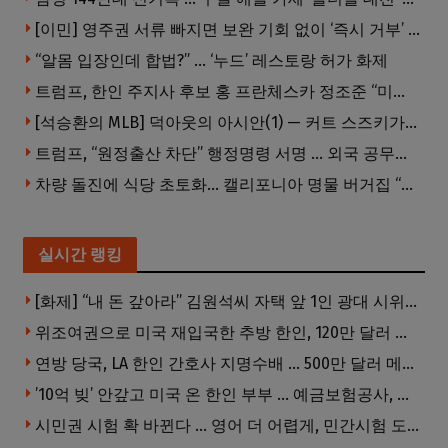
[이민] 영주권 서류 빠지면 보완 기회 없이 ‘즉시 거부’ … 이민 심사 확 바뀐다
“알몸 입장인데 합법?” … ‘누드’ 레스토랑 허가 화제
트럼프, 한인 주지사 후보 홍 프란체스카 정조준 “미치광이”
[석승환의 MLB] 덕아웃의 아시안(1) — 커트 스즈키가 우리에게 묻는 것
트럼프, “원정출산 차단” 행정명령 서명 … 외국 공무원 자녀도 시민권 안준다
차량 돌진에 식당 초토화… 캘리포니아 명물 버거집 “다시 일어설 수 있도록 도와주세요”
실시간 랭킹
[화제] “내 돈 갚아라” 김원석씨 자택 앞 1인 광대 시위 … 한인 투자사, “108만 달러 못받아”
위조여권으로 미국 재입국한 추방 한인, 120만 달러 은행 사기 행각
연방 당국, LA 한인 간호사 지명수배 … 500만 달러 메디캐어 사기, 선고 직전 한국 도주
’10억 빚’ 안갚고 미국 온 한인 부부 … 예금보험공사, 미국서 소송
시민권 시험 확 바뀐다 … 영어 더 어렵게, 민간시험 도입 추진