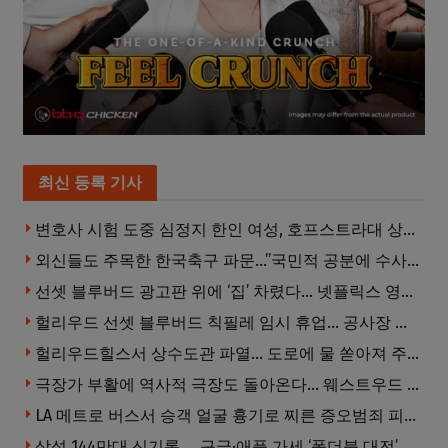
최신 등록 기사
변호사 시험 도중 심정지 한인 여성, 호프스트라대 상대 소송
외신들도 주목한 한국축구 파문…”국민적 공분에 수사 재개”
선셋 블루버드 광고판 위에 ‘집’ 차렸다… 넷플릭스 영화 홍보 이색 퍼포먼스
헐리우드 선셋 블루버드 칙필레 임시 휴업… 공사장 담장은 낙서로 뒤덮여
헐리우드힐스서 상수도관 파열… 도로에 물 쏟아져 주민 약 100명 피해
극장가 부활에 역사적 극장도 돌아온다… 웨스트우드 ‘브루인 극장’ 10월 재개장 추진
LA 메트로 버스서 승객 얼굴 흉기로 찌른 증오범죄 피고인, 종신형에 징역 7년 추가 선고
삼성 144만대 신기록 … 구글·애플 가세 ‘폴더블 대전’ 열린다