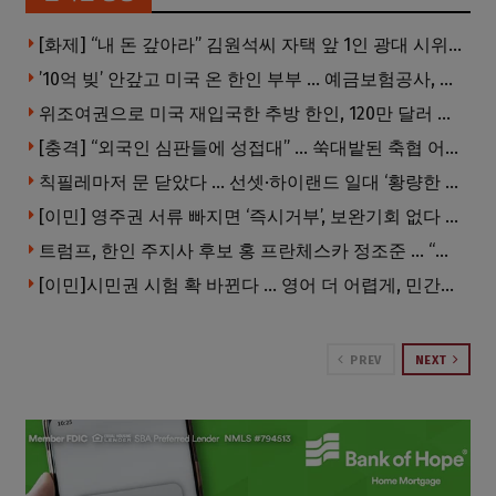
[화제] “내 돈 갚아라” 김원석씨 자택 앞 1인 광대 시위 … 한인 투자사, “108만 달러 못받아”
’10억 빚’ 안갚고 미국 온 한인 부부 … 예금보험공사, 미국서 소송
위조여권으로 미국 재입국한 추방 한인, 120만 달러 은행 사기 행각
[충격] “외국인 심판들에 성접대” … 쑥대밭된 축협 어디까지 추락하나
칙필레마저 문 닫았다 … 선셋·하이랜드 일대 ‘황량한 거리’로
[이민] 영주권 서류 빠지면 ‘즉시거부’, 보완기회 없다 … 이민심사 8월부터 확 바뀐다
트럼프, 한인 주지사 후보 홍 프란체스카 정조준 … “미치광이다”
[이민]시민권 시험 확 바뀐다 … 영어 더 어렵게, 민간시험 도입 추진
PREV
NEXT