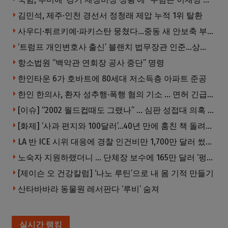
김민석, 제주·인천 경선서 정청래 제압 누적 1위 탈환
사우디·튀르키예·파키스탄 뭉쳤다…중동 새 안보축 부상하나
‘트럼프 개인변호사 출신’ 블랜치 법무장관 인준…상원 50대49 가결
항소법원 “백악관 연회장 공사 중단” 명령
한인타운 6가 호바트에 80세대 저소득층 아파트 준공
한인 한의사, 환자 성추행·폭행 혐의 기소 … 면허 긴급정지
[이슈] “2002 월드컵때도 그랬나” … 심판 성접대 의혹 해외로 일파만파, 4강 신화까지 불똥
[화제] ‘사과 편지와 100달러’…40년 만에 훔친 책 돌려준 절도범
LA 반 ICE 시위 대응에 경찰 인건비만 1,700만 달러 썼다.
노숙자 지원하랬더니 … 단체장 보수에 165만 달러 ‘펑펑’
[제이슨 오 건강칼럼] ‘나노 루틴’으로 내 몸 기적 만들기
산타바바라 동물원 레서판다 ‘루비’ 숨져
실시간 랭킹