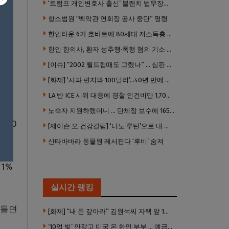
‘트럼프 개인변호사 출신’ 블랜치 법무장관 인준…상원 50대49 가결
항소법원 “백악관 연회장 공사 중단” 명령
한인타운 6가 호바트에 80세대 저소득층 아파트 준공
한인 한의사, 환자 성추행·폭행 혐의 기소 … 면허 긴급정지
[이슈] “2002 월드컵때도 그랬나” … 심판 성접대 의혹 해외로 일파만파, 4강 신화까지 불똥
[화제] ‘사과 편지와 100달러’…40년 만에 훔친 책 돌려준 절도범
LA 반 ICE 시위 대응에 경찰 인건비만 1,700만 달러 썼다.
노숙자 지원하랬더니 … 단체장 보수에 165만 달러 ‘펑펑’
400
[제이슨 오 건강칼럼] ‘나노 루틴’으로 내 몸 기적 만들기
산타바바라 동물원 레서판다 ‘루비’ 숨져
1%
실시간 랭킹
어들면
[화제] “내 돈 갚아라” 김원석씨 자택 앞 1인 광대 시위 … 한인 투자사, “108만 달러 못받아”
’10억 빚’ 안갚고 미국 온 한인 부부 … 예금보험공사, 미국서 소송