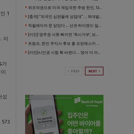
위조여권으로 미국 재입국한 추방 한인, 120만 달러 은행 사기 행각
인 1
[충격] “외국인 심판들에 성접대” … 쑥대밭된 축협 어디까지 추락하나
칙필레마저 문 닫았다 … 선셋·하이랜드 일대 ‘황량한 거리’로
[이민] 영주권 서류 빠지면 ‘즉시거부’, 보완기회 없다 … 이민심사 8월부터 확 바뀐다
. 이
트럼프, 한인 주지사 후보 홍 프란체스카 정조준 … “미치광이다”
[이민]시민권 시험 확 바뀐다 … 영어 더 어렵게, 민간시험 도입 추진
%가
명이
PREV
NEXT
어섰
573