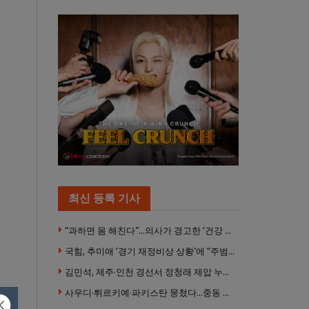
최신 등록 기사
“과하면 몸 해친다”…의사가 경고한 ‘건강 습관’ 5가지
국힘, 추미애 ‘경기 재정비상 상황’에 “주범은 이재명 전 지사”
김민석, 제주·인천 경선서 정청래 제압 누적 1위 탈환
사우디·튀르키예·파키스탄 뭉쳤다…중동 새 안보축 부상하나