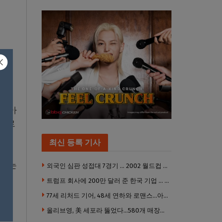
러시아
것으로
최신 등록 기사
 않는
외국인 심판 성접대 7경기 … 2002 월드컵 4강 신화도 흔들
트럼프 회사에 200만 달러 준 한국 기업 … 민주당 뇌물의혹 조사
77세 리처드 기어, 48세 연하와 로맨스…아들과 3살 차
쟁의
올리브영, 美 세포라 뚫었다…580개 매장에 ‘K뷰티에딧’ 론칭