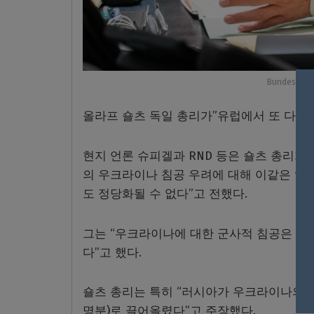
Bundeskanz
올라프 숄츠 독일 총리가”유럽에서 또 다른 
현지 언론 슈피겔과 RND 등은 숄츠 총리가
의 우크라이나 침공 우려에 대해 이같은 입장
도 정당화될 수 없다”고 전했다.
그는 “우크라이나에 대한 군사적 침공은 중
다”고 했다.
숄츠 총리는 특히 “러시아가 우크라이나의 북
명분)로 끌어올렸다”고 주장했다.