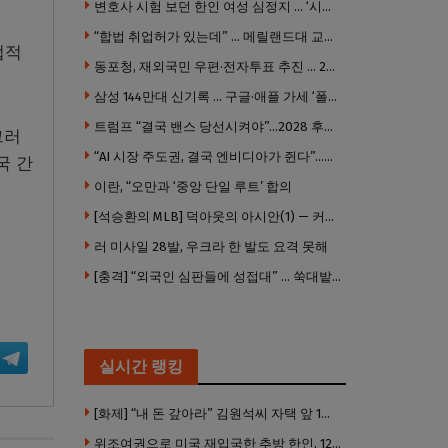
변호사 시험 보던 한인 여성 심정지 … ‘시험장측 대응 부적절’ 소송
“합법 취업허가 있는데” … 메릴랜드대 교수, 공항서 ICE에 체포, 구금 중
법적
동포청, 재외국민 우편·전자투표 추진 … 2028년 도입 목표
삼성 144만대 신기록 … 구글·애플 가세 ‘폴더블 대전’ 열린다
트럼프 “결국 밴스 당선시켜야”…2028 후계 구도 힘 싣나
그러
“AI 시장 주도권, 결국 엔비디아가 쥔다”…모건스탠리 장담
국 간
이란, “오만과 ‘중앙 단일 루트’ 합의
[석승환의 MLB] 덕아웃의 아시안(1) — 커트 스즈키가 우리에게 묻는 것
러 미사일 28발, 우크라 한 발도 요격 못해
[충격] “외국인 심판들에 성접대” … 쑥대밭된 축협 어디까지 추락하나
실시간 랭킹
[화제] “내 돈 갚아라” 김원석씨 자택 앞 1인 광대 시위 … 한인 투자사, “108만 달러 못받아”
위조여권으로 미국 재입국한 추방 한인, 120만 달러 은행 사기 행각