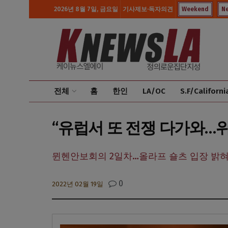
2026년 8월 7일, 금요일
기사제보·독자의견
Weekend
N
전체
홈
한인
LA/OC
S.F/Californi
“유럽서 또 전쟁 다가와…위
뮌헨안보회의 2일차…올라프 숄츠 입장 밝
0
2022년 02월 19일