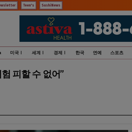
ewsletter
Teen's
SushiNews
a
미국Ⅰ
세계Ⅰ
경제Ⅰ
한국
연예
스포츠
험 피할 수 없어”
혀