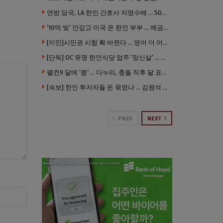
연방 당국, LA 한인 간호사 지명수배 … 500만 달러 메디캐어 사기, 선고 직전 한국 도주
’10억 빚’ 안갚고 미국 온 한인 부부 … 예금보험공사, 미국서 소송
[이민]시민권 시험 확 바뀐다 … 영어 더 어렵게, 민간시험 도입 추진
[단독] OC 유명 한인식당 업주 ‘망신살’ … 육류대금 안 갚자 식당서 공개추심
팰컨9 달에 ‘쾅’ … 다누리, 충돌 직후 달 표면 촬영 유일 탐사선
[속보] 한인 투자자들 돈 묶였나 … 김원석 회사들 챕터7 강제파산·자진파산 잇따라 신청
PREV
NEXT