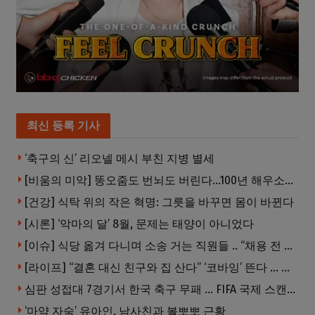
최신 등록 기사
‘축구의 신’ 리오넬 메시 부친 지병 별세
[비움의 미악] 똥오줌도 번뇌도 버린다…100년 해우소의 철학
[건강] 식탁 위의 작은 혁명: 그릇을 바꾸면 몸이 바뀐다
[시론] ‘악마의 달’ 8월, 문제는 태양이 아니었다
[이슈] 식당 옮겨 다니며 소송 거는 직원들 .. “채용 전 반드시 확인해야”
[라이프] “결혼 대신 친구와 집 산다” ‘코바잉’ 뜬다 … 내 집 마련 공식 바뀌었다
심판 성접대 7경기서 한국 축구 무패 … FIFA 국제 스캔들 번지나
‘마약 자숙’ 유아인, 남사친과 볼뽀뽀 근황