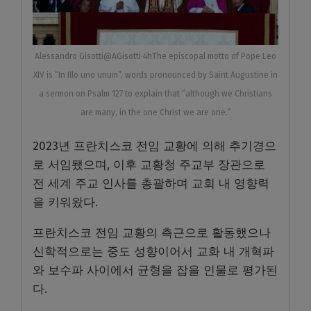
Alessandro Gisotti@AGisotti·4hThe episcopal motto of Pope Leo
XIV is “In Illo uno unum”, words pronounced by Saint Augustine in
a sermon on Psalm 127 to explain that “although we Christians
are many, in the one Christ we are one.”
2023년 프란치스코 전임 교황에 의해 추기경으
로 서임됐으며, 이후 교황청 주교부 장관으로
전 세계 주교 인사를 총괄하며 교회 내 영향력
을 키워왔다.
프란치스코 전임 교황의 측근으로 활동했으나
신학적으로는 중도 성향이어서 교화 내 개혁파
와 보수파 사이에서 균형을 잡을 인물로 평가된
다.