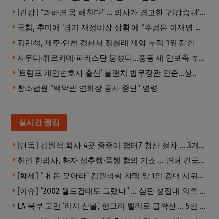
[건강] “과하면 몸 해친다” … 의사가 경고한 ‘건강습관’ 5가지
국힘, 추미애 ‘경기 재정비상 상황’에 “주범은 이재명 전 지사”
김민석, 제주·인천 경선서 정청래 제압 누적 1위 탈환
사우디·튀르키예·파키스탄 뭉쳤다…중동 새 안보축 부상하나
‘트럼프 개인변호사 출신’ 블랜치 법무장관 인준…상원 50대49 가결
항소법원 “백악관 연회장 공사 중단” 명령
실시간 랭킹
[단독] 김원석 회사 4곳 줄줄이 챕터7 청산 절차 … 3개 법인 같은 날 동시 파산 신청
한인 한의사, 환자 성추행·폭행 혐의 기소 … 면허 긴급정지
[화제] “내 돈 갚아라” 김원석씨 자택 앞 1인 광대 시위 … 한인 투자사, “108만 달러 못받아”
[이슈] “2002 월드컵때도 그랬나” … 심판 성접대 의혹 해외로 일파만파, 4강 신화까지 불똥
LA 북부 고먼 ‘리지 산불’, 헝그리 밸리로 급확산 … 5번 Fwy 양방향 전면 폐쇄