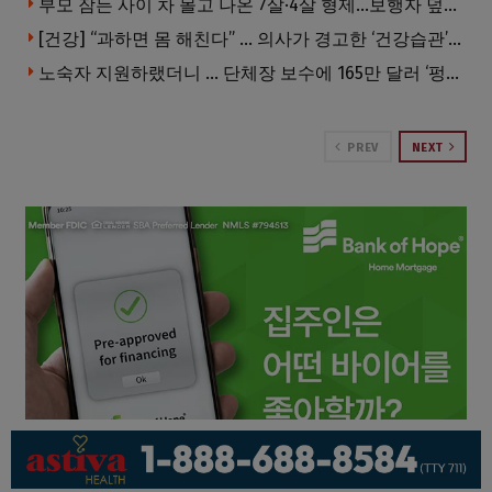
부모 잠든 사이 차 몰고 나온 7살·4살 형제…보행자 덮쳐 중태
[건강] “과하면 몸 해친다” … 의사가 경고한 ‘건강습관’ 5가지
노숙자 지원하랬더니 … 단체장 보수에 165만 달러 ‘펑펑’
PREV
NEXT