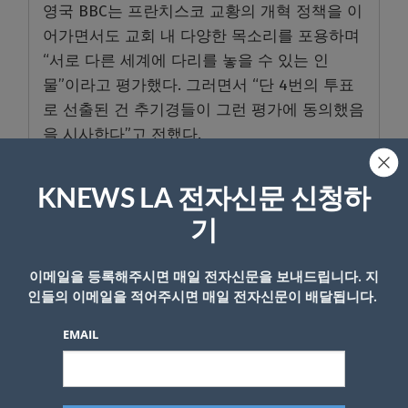
영국 BBC는 프란치스코 교황의 개혁 정책을 이
어가면서도 교회 내 다양한 목소리를 포용하며
“서로 다른 세계에 다리를 놓을 수 있는 인
물”이라고 평가했다. 그러면서 “단 4번의 투표
로 선출된 건 추기경들이 그런 평가에 동의했음
을 시사한다”고 전했다.
프레보스트 추기경은 교황직에 오른 첫 미국인
KNEWS LA 전자신문 신청하
으로, 수세대 동안 불가능하다고 여겨졌던 금기
를 깬 인물로 평가받는다.
기
AP통신은 “미국이 세속 세계에서 이미 막대한
이메일을 등록해주시면 매일 전자신문을 보내드립니다. 지
지정학적 영향력을 행사하고 있다는 점에서, 교
인들의 이메일을 적어주시면 매일 전자신문이 배달됩니다.
황직까지 맡는 것은 지나치다는 인식이 오랫동
EMAIL
안 존재해 왔다”고 전했다.
CNN도 “미국의 막강한 정치적 영향력 탓에 교
황 선출을 위한 추기경단은 그간 미국 출신을