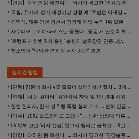
[건강] “과하면 몸 해친다” … 의사가 경고한 ‘건강습관’ 5가지
국힘, 추미애 ‘경기 재정비상 상황’에 “주범은 이재명 전 지사”
김민석, 제주·인천 경선서 정청래 제압 누적 1위 탈환
사우디·튀르키예·파키스탄 뭉쳤다…중동 새 안보축 부상하나
‘트럼프 개인변호사 출신’ 블랜치 법무장관 인준…상원 50대49 가결
항소법원 “백악관 연회장 공사 중단” 명령
실시간 랭킹
[단독] 김원석 회사 4곳 줄줄이 챕터7 청산 절차 … 3개 법인 같은 날 동시 파산 신청
[화제] “내 돈 갚아라” 김원석씨 자택 앞 1인 광대 시위 … 한인 투자사, “108만 달러 못받아”
한인 한의사, 환자 성추행·폭행 혐의 기소 … 면허 긴급정지
[이슈] “2002 월드컵때도 그랬나” … 심판 성접대 의혹 해외로 일파만파, 4강 신화까지 불똥
LA 북부 고먼 ‘리지 산불’, 헝그리 밸리로 급확산 … 5번 Fwy 양방향 전면 폐쇄
[건강] “과하면 몸 해친다” … 의사가 경고한 ‘건강습관’ 5가지