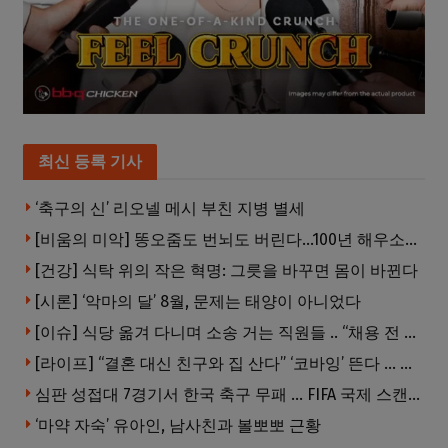
최신 등록 기사
‘축구의 신’ 리오넬 메시 부친 지병 별세
[비움의 미악] 똥오줌도 번뇌도 버린다…100년 해우소의 철학
[건강] 식탁 위의 작은 혁명: 그릇을 바꾸면 몸이 바뀐다
[시론] ‘악마의 달’ 8월, 문제는 태양이 아니었다
[이슈] 식당 옮겨 다니며 소송 거는 직원들 .. “채용 전 반드시 확인해야”
[라이프] “결혼 대신 친구와 집 산다” ‘코바잉’ 뜬다 … 내 집 마련 공식 바뀌었다
심판 성접대 7경기서 한국 축구 무패 … FIFA 국제 스캔들 번지나
‘마약 자숙’ 유아인, 남사친과 볼뽀뽀 근황