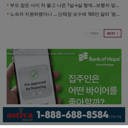
부모 잠든 사이 차 몰고 나온 7살·4살 형제…보행자 덮쳐 중태
노숙자 지원하랬더니 … 단체장 보수에 165만 달러 ‘펑펑’
PREV
NEXT