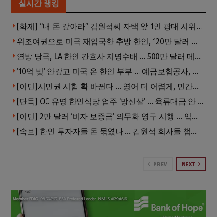
실시간 랭킹
[화제] “내 돈 갚아라” 김원석씨 자택 앞 1인 광대 시위 … 한인 투자사, “108만 달러 못받아”
위조여권으로 미국 재입국한 추방 한인, 120만 달러 은행 사기 행각
연방 당국, LA 한인 간호사 지명수배 … 500만 달러 메디캐어 사기, 선고 직전 한국 도주
’10억 빚’ 안갚고 미국 온 한인 부부 … 예금보험공사, 미국서 소송
[이민]시민권 시험 확 바뀐다 … 영어 더 어렵게, 민간시험 도입 추진
[단독] OC 유명 한인식당 업주 ‘망신살’ … 육류대금 안 갚자 식당서 공개추심
[이민] 2만 달러 ‘비자 보증금’ 의무화 영구 시행 … 입국 문턱 더 높아진다.
[속보] 한인 투자자들 돈 묶였나 … 김원석 회사들 챕터7 강제파산·자진파산 잇따라 신청
PREV
NEXT