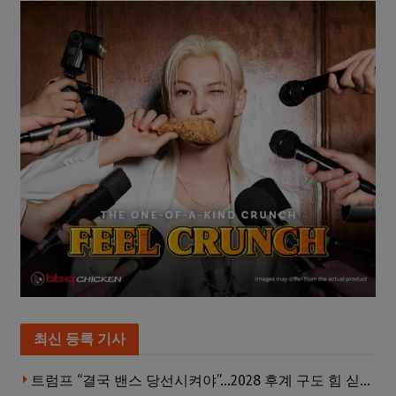
최신 등록 기사
트럼프 “결국 밴스 당선시켜야”…2028 후계 구도 힘 싣나