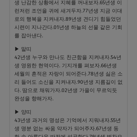
생 난감한 상황에서 지혜를 꺼내보자.65년생 이
런저런 조언을 귀에 새겨두자.77년생 지금 이대
로의 행복을 지켜내자.89년생 견디기 힘들었던
시련이 지나간다.01년생 하늘의 선물 같은 기회
를 잡아낸다.
▶ 말띠
42년생 누구와 만나도 친근함을 지켜내자.54년
생 영원한 현역이다. 기지개를 펴보자.66년생
세월의 흔적은 자랑이 되어준다.78년생 싫은 소
리 들어도 소신을 지켜내자.90년생 지름길이 없
다. 땀으로 채워가자.02년생 가을이 무르익듯
완성을 향해가자.
▶ 양띠
43년생 과거의 명성은 기억에서 지워내자.55년
생 명분 없는 싸움 약자가 되어주자.67년생 동
화 속 아름다운 반전에 성공한다.79년생 벅차오