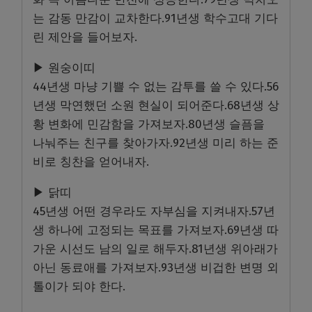
는 감동 만감이 교차한다.91년생 학수고대 기다
린 제안을 들어보자.
▶ 원숭이띠
44년생 마냥 기쁠 수 없는 감투를 쓸 수 있다.56
년생 막연했던 소원 현실이 되어준다.68년생 상
황 변화에 민감함을 가져보자.80년생 슬픔을
나눠주는 친구를 찾아가자.92년생 미리 하는 준
비로 칭찬을 얻어내자.
▶ 닭띠
45년생 어떤 경우라도 자부심을 지켜내자.57년
생 하나에 고정되는 목표를 가져보자.69년생 따
가운 시선도 남의 일로 해두자.81년생 위아래가
아닌 동료애를 가져보자.93년생 비겁한 변명 외
톨이가 되야 한다.