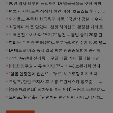
90년 역사 브루인 극장까지 LA 명물극장들 잇단 귀환 … 할리웃 경기 살아났다
변호사 시험 도중 심정지 한인 여성, 호프스트라대 상대 소송
외신들도 주목한 한국축구 파문…”국민적 공분에 수사 재개”
칙필레마저 문 닫았다…선셋·하이랜드 ‘황량한 거리’로
보복운전 수사하다 ‘무기고’ 발견 … 불법 총기 20정·탄약 2만 발 압수
할리웃 수도관 또 터졌다…도로 ‘물바다’, 주민 100여명 영향
LA 메트로 버스 승객 얼굴 찌른 인종증오범에 종신형
삼성 144만대 신기록 … 구글·애플 가세 ‘폴더블 대전’ 열린다
[이민] 영주권 서류 빠지면 ‘즉시거부’, 보완기회 없다 … 이민심사 8월부터 확 바뀐다
“알몸 입장인데 합법?” … ‘누드’ 레스토랑 허가 화제
트럼프, 한인 주지사 후보 홍 프란체스카 정조준 … “미치광이다”
[석승환의 MLB] 덕아웃의 아시안(1) — 커트 스즈키가 우리에게 묻는 것
트럼프, ‘원정출산’ 전면차단 행정명령 서명 …비자취소·입국금지·추방까지