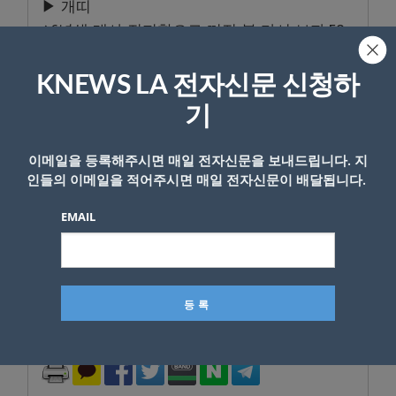
▶ 개띠
46년생 매사 진지함으로 꺼진 불 다시 보자.58
년생 아쉬운 이별인사 한숨이 길어진다.70년생
버려야 할 것에 미련은 금물이다.82년생 미숙한
KNEWS LA 전자신문 신청하
대처 곤혹을 치러야 한다.94년생 보석 같은 존
기
재감 으뜸이 되어보자.
이메일을 등록해주시면 매일 전자신문을 보내드립니다. 지
▶ 돼지띠
인들의 이메일을 적어주시면 매일 전자신문이 배달됩니다.
47년생 뜻밖의 반가운 손님이 방문한다.59년생
진지했던 노력이 외면당해진다.71년생 귀해진
EMAIL
대접에도 고개를 숙여보자.83년생 못내 아쉬워
도 내일을 기약하자.95년생 솔직하지 못하면 후
회로 얼굴진다.
- Copyright © KNEWSLA.COM, 무단 전재 및 재배포 금지