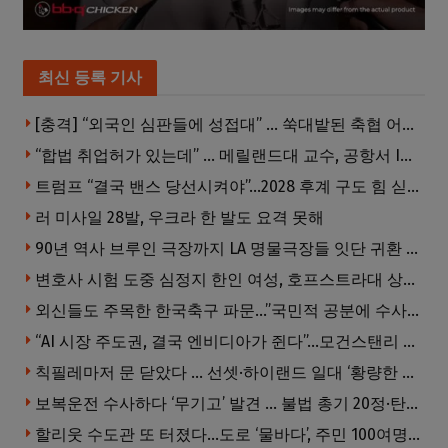
최신 등록 기사
[충격] “외국인 심판들에 성접대” … 쑥대밭된 축협 어디까지 추락하나
“합법 취업허가 있는데” … 메릴랜드대 교수, 공항서 ICE에 체포, 구금 중
트럼프 “결국 밴스 당선시켜야”…2028 후계 구도 힘 싣나
러 미사일 28발, 우크라 한 발도 요격 못해
90년 역사 브루인 극장까지 LA 명물극장들 잇단 귀환 … 할리웃 경기 살아났다
변호사 시험 도중 심정지 한인 여성, 호프스트라대 상대 소송
외신들도 주목한 한국축구 파문…”국민적 공분에 수사 재개”
“AI 시장 주도권, 결국 엔비디아가 쥔다”…모건스탠리 장담
칙필레마저 문 닫았다 … 선셋·하이랜드 일대 ‘황량한 거리’로
보복운전 수사하다 ‘무기고’ 발견 … 불법 총기 20정·탄약 2만 발 압수
할리웃 수도관 또 터졌다…도로 ‘물바다’, 주민 100여명 영향