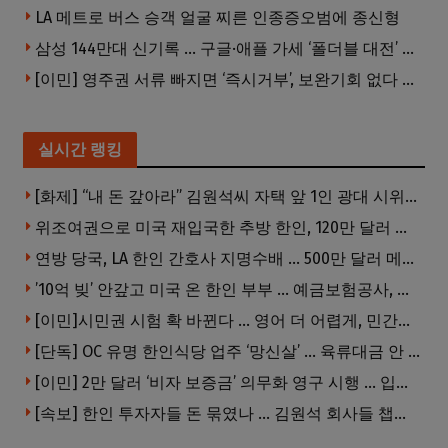
LA 메트로 버스 승객 얼굴 찌른 인종증오범에 종신형
삼성 144만대 신기록 … 구글·애플 가세 ‘폴더블 대전’ 열린다
[이민] 영주권 서류 빠지면 ‘즉시거부’, 보완기회 없다 … 이민심사 8월부터 확 바뀐다
실시간 랭킹
[화제] “내 돈 갚아라” 김원석씨 자택 앞 1인 광대 시위 … 한인 투자사, “108만 달러 못받아”
위조여권으로 미국 재입국한 추방 한인, 120만 달러 은행 사기 행각
연방 당국, LA 한인 간호사 지명수배 … 500만 달러 메디캐어 사기, 선고 직전 한국 도주
’10억 빚’ 안갚고 미국 온 한인 부부 … 예금보험공사, 미국서 소송
[이민]시민권 시험 확 바뀐다 … 영어 더 어렵게, 민간시험 도입 추진
[단독] OC 유명 한인식당 업주 ‘망신살’ … 육류대금 안 갚자 식당서 공개추심
[이민] 2만 달러 ‘비자 보증금’ 의무화 영구 시행 … 입국 문턱 더 높아진다.
[속보] 한인 투자자들 돈 묶였나 … 김원석 회사들 챕터7 강제파산·자진파산 잇따라 신청